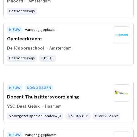
Innoord
- Amsterdam
Basisonderwijs
NIEUW
Vandaag geplaatst
Gymleerkracht
De IJdoornschool
- Amsterdam
Basisonderwijs
0,8 FTE
NIEUW
NOG 3 DAGEN
Docent Thuiszittersvoorziening
VSO Daaf Geluk
- Haarlem
Voortgezet speciaal onderwijs
0,6 - 0,8 FTE
€ 3622 - 6432
NIEUW
Vandaag geplaatst