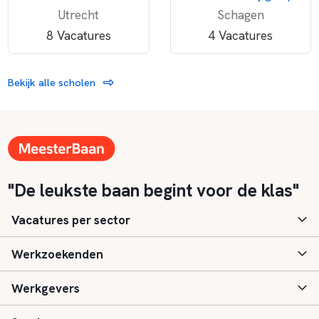
Utrecht
Schagen
8 Vacatures
4 Vacatures
Bekijk alle scholen
"De leukste baan begint voor de klas"
Vacatures per sector
Werkzoekenden
Basisonderwijs
Werkgevers
Speciaal (basis) onderwijs
Aanmelden