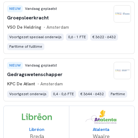
NIEUW
Vandaag geplaatst
Groepsleerkracht
VSO De Heldring
- Amsterdam
Voortgezet speciaal onderwijs
0,6 - 1 FTE
€ 3622 - 6432
Parttime of fulltime
NIEUW
Vandaag geplaatst
Gedragswetenschapper
KPC De Atlant
- Amsterdam
Voortgezet onderwijs
0,4 - 0,6 FTE
€ 3644 - 6432
Parttime
Libréon
Atalenta
Breda
Waalre