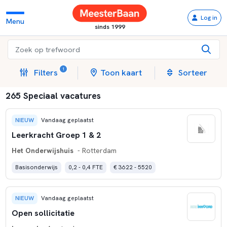
Log in
Menu
sinds 1999
1
Filters
Toon kaart
Sorteer
265 Speciaal vacatures
NIEUW
Vandaag geplaatst
Leerkracht Groep 1 & 2
Het Onderwijshuis
- Rotterdam
Basisonderwijs
0,2 - 0,4 FTE
€ 3622 - 5520
NIEUW
Vandaag geplaatst
Open sollicitatie