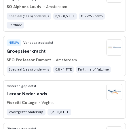
SO Alphons Laudy
- Amsterdam
Speciaal (basis) onderwijs
0,2 - 0,6 FTE
€ 3326 - 5025
Parttime
NIEUW
Vandaag geplaatst
Groepsleerkracht
SBO Professor Dumont
- Amsterdam
Speciaal (basis) onderwijs
0,8 - 1 FTE
Parttime of fulltime
Gisteren geplaatst
Leraar Nederlands
Fioretti College
- Veghel
Voortgezet onderwijs
0,5 - 0,6 FTE
Gisteren geplaatst