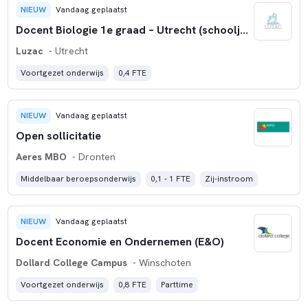
NIEUW
Vandaag geplaatst
Docent Biologie 1e graad – Utrecht (schooljaar 2026-2027)
Luzac
- Utrecht
Voortgezet onderwijs
0,4 FTE
NIEUW
Vandaag geplaatst
Open sollicitatie
Aeres MBO
- Dronten
Middelbaar beroepsonderwijs
0,1 - 1 FTE
Zij-instroom
NIEUW
Vandaag geplaatst
Docent Economie en Ondernemen (E&O)
Dollard College Campus
- Winschoten
Voortgezet onderwijs
0,8 FTE
Parttime