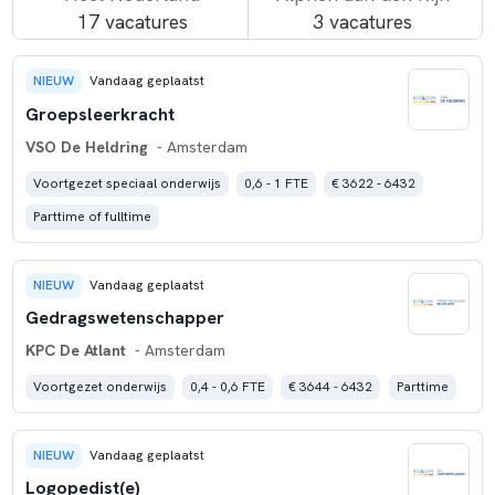
17 vacatures
3 vacatures
NIEUW
Vandaag geplaatst
Groepsleerkracht
VSO De Heldring
- Amsterdam
Voortgezet speciaal onderwijs
0,6 - 1 FTE
€ 3622 - 6432
Parttime of fulltime
NIEUW
Vandaag geplaatst
Gedragswetenschapper
KPC De Atlant
- Amsterdam
Voortgezet onderwijs
0,4 - 0,6 FTE
€ 3644 - 6432
Parttime
NIEUW
Vandaag geplaatst
Logopedist(e)