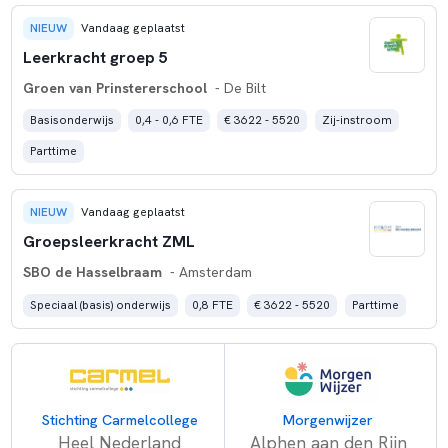
NIEUW
Vandaag geplaatst
Leerkracht groep 5
Groen van Prinstererschool
- De Bilt
Basisonderwijs
0,4 - 0,6 FTE
€ 3622 - 5520
Zij-instroom
Parttime
NIEUW
Vandaag geplaatst
Groepsleerkracht ZML
SBO de Hasselbraam
- Amsterdam
Speciaal (basis) onderwijs
0,8 FTE
€ 3622 - 5520
Parttime
Stichting Carmelcollege
Morgenwijzer
Heel Nederland
Alphen aan den Rijn