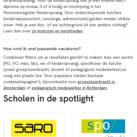
lerarenopleiding). Voor de kinderopvang heb je een erkend MBO-
diploma op niveau 3 of 4 nodig en inschrijving in het
Personenregister Kinderopvang. Voor ondersteunende functies
(onderwijsassistent, conciërge, administratie) gelden minder strikte
eisen. Heb je een hbo- of wo-achtergrond uit een andere richting?
Lees dan over
zij-instroom en herintreden
.
Hoe vind ik snel passende vacatures?
Combineer filters om je resultaten gericht te maken: kies een sector
(PO, VO, mbo, hbo, wo of kinderopvang), specificeer de functie
(zoals groepsleerkracht, docent of pedagogisch medewerker) en
voeg een plaats toe. Voor populaire steden bestaan
combinatiepagina''s, bijvoorbeeld voor
groepsleerkracht in
Amsterdam
of
pedagogisch medewerker in Rotterdam
.
Scholen in de spotlight