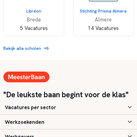
Libréon
Stichting Prisma Almere
Breda
Almere
5 Vacatures
14 Vacatures
Bekijk alle scholen
"De leukste baan begint voor de klas"
Vacatures per sector
Werkzoekenden
Basisonderwijs
Werkgevers
Speciaal (basis) onderwijs
Aanmelden