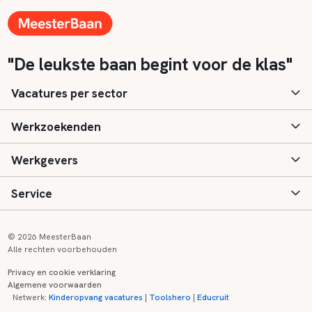
"De leukste baan begint voor de klas"
Vacatures per sector
Werkzoekenden
Basisonderwijs
Werkgevers
Speciaal (basis) onderwijs
Aanmelden
Service
Voortgezet onderwijs
Vacatures
Inloggen
Voortgezet speciaal onderwijs
Scholen
Informatie
Contact
© 2026 MeesterBaan
Alle rechten voorbehouden
Middelbaar beroepsonderwijs
Opleidingen
Tarieven
FAQ
Privacy en cookie verklaring
Algemene voorwaarden
Kinderopvang
Zij-instroom informatie
Registreren
Onderwijs links
Netwerk:
Kinderopvang vacatures
|
Toolshero
|
Educruit