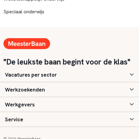
Speciaal onderwijs
"De leukste baan begint voor de klas"
Vacatures per sector
Werkzoekenden
Basisonderwijs
Werkgevers
Speciaal (basis) onderwijs
Aanmelden
Service
Voortgezet onderwijs
Vacatures
Inloggen
Voortgezet speciaal onderwijs
Scholen
Informatie
Contact
© 2026 MeesterBaan