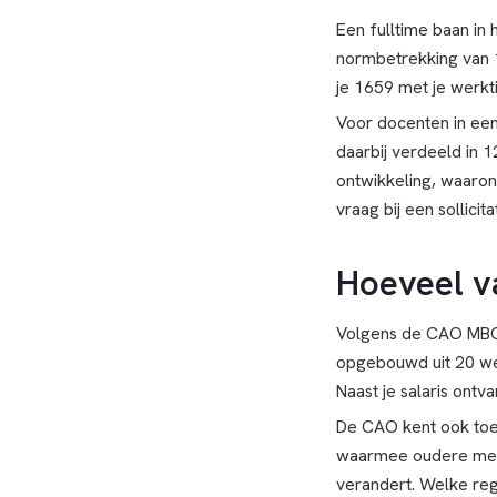
Een fulltime baan in 
normbetrekking van 1
je 1659 met je werkti
Voor docenten in een
daarbij verdeeld in 1
ontwikkeling, waarond
vraag bij een sollicit
Hoeveel va
Volgens de CAO MBO h
opgebouwd uit 20 wett
Naast je salaris ontv
De CAO kent ook toes
waarmee oudere mede
verandert. Welke rege