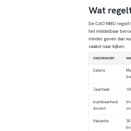
Wat rege
De CAO MBO regelt het
het middelbaar beroe
minder geven dan wa
vaakst naar kijken.
ONDERWERP
WA
Salaris
Ma
tr
Jaartaak
16
Inzetbaarheid
Vo
docent
on
Vakantie
30
bo