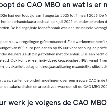
loopt de CAO MBO en wat is er 
6 had een looptijd van 1 augustus 2025 tot 1 maart 2026. De 
 het onderhandelaarsresultaat op 4 juli 2025 en ondertekenden
rden. De belangrijkste loonafspraak was een structurele verhog
 paar nieuwe regelingen geïntroduceerd. Elke werknemer heeft 
budget van 500 euro per jaar en op 59 uur voor scholing en profes
ersteuners gelijk zijn getrokken met docenten. Er is een recht 
elegd. Ook komt er een individueel keuzebudget (IKB): vanaf 1 jan
om je vakantietoeslag en eindejaarsuitkering maandelijks uitbetaald
rt was, starten de onderhandelingen over een nieuwe CAO in de 
jven de salarisschalen en arbeidsvoorwaarden uit de CAO MBO 20
ur werk je volgens de CAO MBO