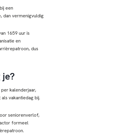
bij een
e, dan vermenigvuldig
an 1659 uur is
nisatie en
arrièrepatroon, dus
 je?
per kalenderjaar,
als vakantiedag bij.
oor seniorenverlof,
actor formeel
ièrepatroon.