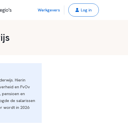
egio's
Werkgevers
Log in
ijs
rwijs. Hierin
verheid en FvOv
, pensioen en
ogde de salarissen
r wordt in 2026