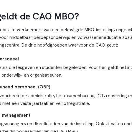
geldt de CAO MBO?
or alle werknemers van een bekostigde MBO-instelling, ongeacht
 voor middelbaar beroepsonderwijs en volwasseneneducatie zoal
ingscentra. De drie hoofdgroepen waarvoor de CAO geldt:
ersoneel
eurs die lesgeven en studenten begeleiden. Voor hen geldt het i
 onderwijs- en organisatieuren.
unend personeel (OBP)
oorbeeld de administratie, het examenbureau, ICT, roostering en
met een vaste jaartaak en verlofregistratie.
n management
gsmanagers en directieleden van de instelling. Ook zij vallen on
 arbeidsvoorwaarden van de CAO MBO.