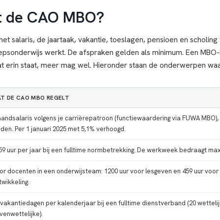
lt de CAO MBO?
 salaris, de jaartaak, vakantie, toeslagen, pensioen en scholing 
psonderwijs werkt. De afspraken gelden als minimum. Een MBO-in
t erin staat, meer mag wel. Hieronder staan de onderwerpen w
T DE CAO MBO REGELT
andsalaris volgens je carrièrepatroon (functiewaardering via FUWA MBO
eden. Per 1 januari 2025 met 5,1% verhoogd.
59 uur per jaar bij een fulltime normbetrekking. De werkweek bedraagt max
or docenten in een onderwijsteam: 1200 uur voor lesgeven en 459 uur voor 
twikkeling.
 vakantiedagen per kalenderjaar bij een fulltime dienstverband (20 wetteli
venwettelijke).