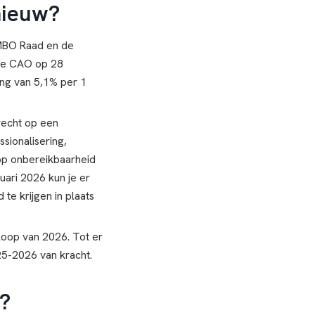
nieuw?
MBO Raad en de
 de CAO op 28
ing van 5,1% per 1
recht op een
sionalisering,
op onbereikbaarheid
uari 2026 kun je er
 te krijgen in plaats
loop van 2026. Tot er
25-2026 van kracht.
?