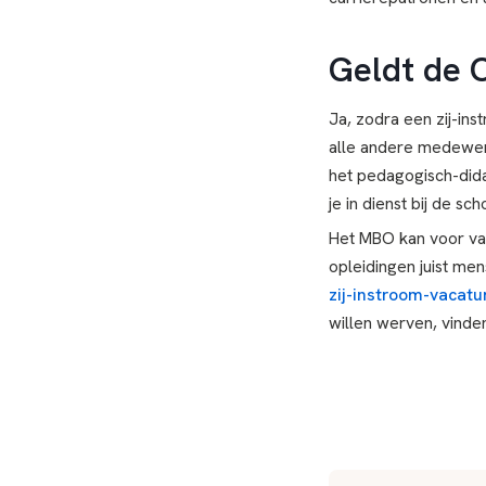
Geldt de 
Ja, zodra een zij-in
alle andere medewerke
het pedagogisch-dida
je in dienst bij de s
Het MBO kan voor vak
opleidingen juist me
zij-instroom-vacatu
willen werven, vinde