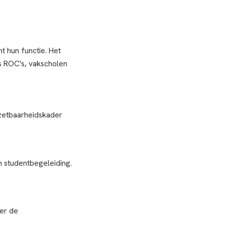
 hun functie. Het
s ROC's, vakscholen
nzetbaarheidskader
 studentbegeleiding.
der de