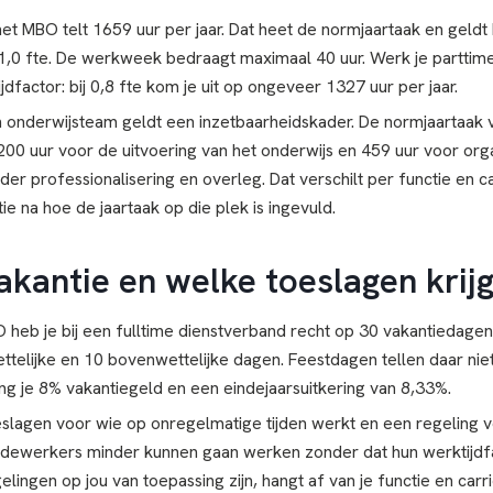
het MBO telt 1659 uur per jaar. Dat heet de normjaartaak en geldt 
,0 fte. De werkweek bedraagt maximaal 40 uur. Werk je parttim
jdfactor: bij 0,8 fte kom je uit op ongeveer 1327 uur per jaar.
 onderwijsteam geldt een inzetbaarheidskader. De normjaartaak v
200 uur voor de uitvoering van het onderwijs en 459 uur voor orga
er professionalisering en overleg. Dat verschilt per functie en c
atie na hoe de jaartaak op die plek is ingevuld.
kantie en welke toeslagen krijg
eb je bij een fulltime dienstverband recht op 30 vakantiedagen 
elijke en 10 bovenwettelijke dagen. Feestdagen tellen daar niet 
ang je 8% vakantiegeld en een eindejaarsuitkering van 8,33%.
lagen voor wie op onregelmatige tijden werkt en een regeling v
werkers minder kunnen gaan werken zonder dat hun werktijdf
lingen op jou van toepassing zijn, hangt af van je functie en carr