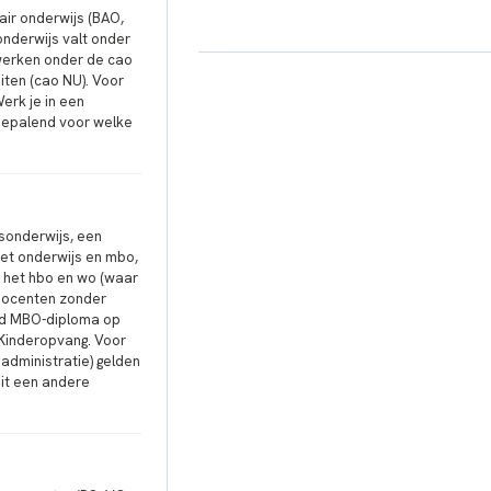
air onderwijs (BAO,
onderwijs valt onder
werken onder de cao
iten (cao NU). Voor
erk je in een
 bepalend voor welke
sonderwijs, een
et onderwijs en mbo,
 het hbo en wo (waar
r docenten zonder
end MBO-diploma op
r Kinderopvang. Voor
administratie) gelden
uit een andere