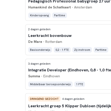
Humankind de Schatkaart
- Amsterdam
Kinderopvang
Parttime
2 dagen geleden
Leerkracht bovenbouw
De Mare
- Rotterdam
Basisonderwijs
0,2 - 1 FTE
Zij-instroom
Parttime
3 dagen geleden
Integratie Developer (Eindhoven, 0,8 - 1,0 fte
Summa
- Eindhoven
Middelbaar beroepsonderwijs
1 FTE
DRINGEND GEZOCHT
4 dagen geleden
Leerkracht groep 5 Klipper Dubloen (tijdelijk