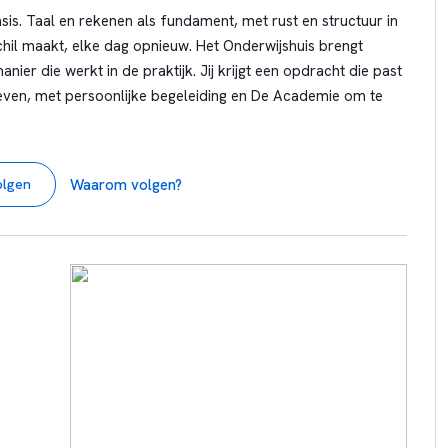
e school,
sis. Taal en rekenen als fundament, met rust en structuur in
 natuurlijk
chil maakt, elke dag opnieuw. Het Onderwijshuis brengt
l leren,
ier die werkt in de praktijk. Jij krijgt een opdracht die past
erd leren,
leven, met persoonlijke begeleiding en De Academie om te
elo,
ericht
ijs
Waarom volgen?
olgen