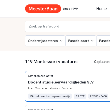
Home
sinds 1999
Onderwijssectoren
Functie soort
Functi
119 Montessori vacatures
Gisteren geplaatst
Docent studieleervaardigheden SLV
Het Onderwijshuis
- Zwolle
Middelbaar beroepsonderwijs
0,2 FTE
€ 2800 - 3400
Gisteren geplaatst