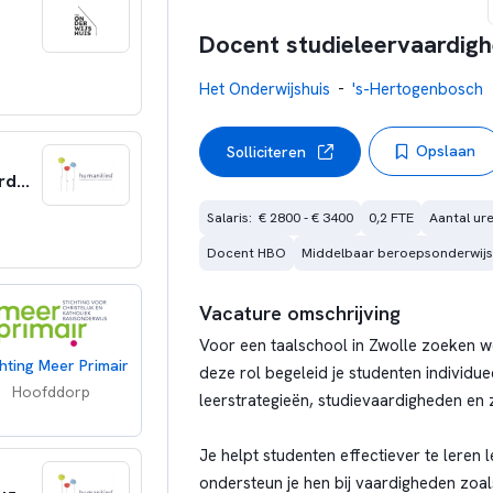
Docent studieleervaardig
-
Het Onderwijshuis
's-Hertogenbosch
Opslaan
Solliciteren
Sportieve BSO-professional in IJburg Amsterdam
Salaris:  € 2800 - € 3400
0,2 FTE
Aantal ure
Docent HBO
Middelbaar beroepsonderwijs
Vacature omschrijving
Voor een taalschool in Zwolle zoeken w
chting Meer Primair
deze rol begeleid je studenten individue
Hoofddorp
leerstrategieën, studievaardigheden en
Je helpt studenten effectiever te leren
ondersteun je hen bij vaardigheden zoal