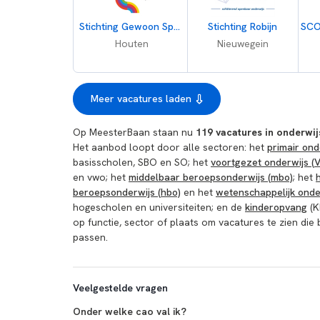
Stichting Gewoon Speciaal Onderwijs
Stichting Robijn
Houten
Nieuwegein
Meer vacatures laden
Op MeesterBaan staan nu
119 vacatures in onderwi
Het aanbod loopt door alle sectoren: het
primair ond
basisscholen, SBO en SO; het
voortgezet onderwijs (
en vwo; het
middelbaar beroepsonderwijs (mbo)
; het
beroepsonderwijs (hbo)
en het
wetenschappelijk onde
hogescholen en universiteiten; en de
kinderopvang
(K
op functie, sector of plaats om vacatures te zien die b
passen.
Veelgestelde vragen
Onder welke cao val ik?