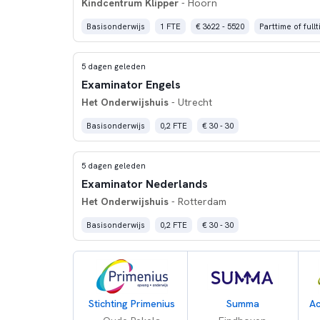
Kindcentrum Klipper
- Hoorn
Basisonderwijs
1 FTE
€ 3622 - 5520
Parttime of full
5 dagen geleden
Examinator Engels
Het Onderwijshuis
- Utrecht
Basisonderwijs
0,2 FTE
€ 30 - 30
5 dagen geleden
Examinator Nederlands
Het Onderwijshuis
- Rotterdam
Basisonderwijs
0,2 FTE
€ 30 - 30
Stichting Primenius
Summa
Ac