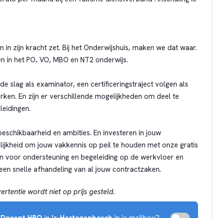
 in zijn kracht zet. Bij het Onderwijshuis, maken we dat waar.
en in het PO, VO, MBO en NT2 onderwijs.
de slag als examinator, een certificeringstraject volgen als
ken. En zijn er verschillende mogelijkheden om deel te
eidingen.
eschikbaarheid en ambities. En investeren in jouw
lijkheid om jouw vakkennis op peil te houden met onze gratis
n voor ondersteuning en begeleiding op de werkvloer en
 een snelle afhandeling van al jouw contractzaken.
rtentie wordt niet op prijs gesteld.
r
Docent HBO
in
's-Hertogenbosch
in je mailbox?