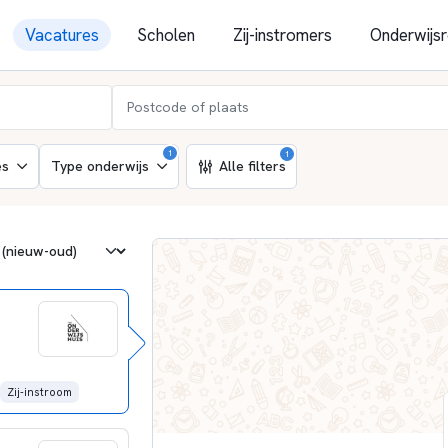
Vacatures
Scholen
Zij-instromers
Onderwijsr
1
1
es
Type onderwijs
Alle filters
Zij-instroom