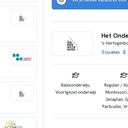
Het Onde
's-Hertogenb
3 locaties
Basisonderwijs,
Regulier / A
Voortgezet onderwijs
Montessori,
Jenaplan, S
Particulier, V
Praktijkond
Rebound,