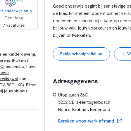
International
Goed onderwijs begint bij een stevige ba
Pleion, Nieuw /
SCOH onderwijs en opvang
de klas. En met een docent die het vers
/ conceptuee
Den Haag
docenten en scholen bij elkaar op een man
Gepersonalise
7 vacatures
bij jouw vak, jouw voorkeuren en jouw 
IPC, Je
blijven ontwikkelen.
Ervaringsg
Onderw
Bekijk schoolprofiel
V
js en kinderopvang
.
erwijs (PO)
met
VO)
met vmbo, havo
hoger
rwijs (wo)
aan
Adresgegevens
DV, BSO, IKC). Filter
ij jouw situatie
Utopialaan 36C
5232 CE 's-Hertogenbosch
Noord-Brabant, Nederland
Bereken woon-werk afstand