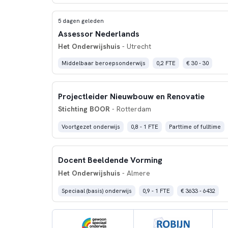
5 dagen geleden
Assessor Nederlands
Het Onderwijshuis
- Utrecht
Middelbaar beroepsonderwijs
0,2 FTE
€ 30 - 30
Projectleider Nieuwbouw en Renovatie
Stichting BOOR
- Rotterdam
Voortgezet onderwijs
0,8 - 1 FTE
Parttime of fulltime
Docent Beeldende Vorming
Het Onderwijshuis
- Almere
Speciaal (basis) onderwijs
0,9 - 1 FTE
€ 3633 - 6432