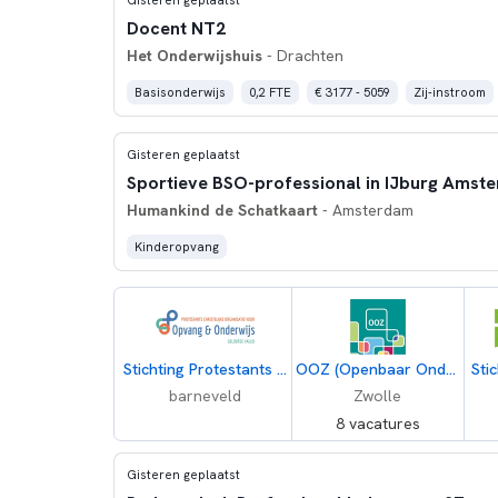
Docent NT2
Het Onderwijshuis
- Drachten
Basisonderwijs
0,2 FTE
€ 3177 - 5059
Zij-instroom
Gisteren geplaatst
Humankind de Schatkaart
- Amsterdam
Kinderopvang
Stichting Protestants Christelijke Organisatie voor Onderwijs en Opvang Gelderse Vallei
OOZ (Openbaar Onderwijs Zwolle en Regio)
Sti
barneveld
Zwolle
8 vacatures
Gisteren geplaatst