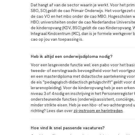
Dat hangt af van de sector waarin je werkt. Voor het prim
SBO, SO) geldt de cao Primair Onderwijs. Het voortgezet 
de cao VO en het mbo onder de cao MBO. Hogescholen 
HBO; universiteiten onder de cao Nederlandse Universite
de kinderopvang (KDV, BSO) geldt de cao Kinderopvang. W
Integraal Kindcentrum (IKC), dan is je formele werkgever
cao op jou van toepassing is.
Heb ik altijd een onderwijsdiploma nodig?
Voor een lesgevende functie wel: een pabo voor het basi
tweede- of eerstegraads bevoegdheid voor het voortgez
en een masterdiploma met didactische aantekening voor
de eis ''pedagogisch-didactisch getuigschrift'' geldt voo
lerarenopleiding). Voor de kinderopvang heb je een erk
niveau 3 of 4 nodig en inschrijving in het Personenregiste
ondersteunende functies (onderwijsassistent, conciërge, 
minder strikte eisen. Heb je een hbo- of wo-achtergrond 
richting? Lees dan over
zij-instroom en herintreden
.
Hoe vind ik snel passende vacatures?