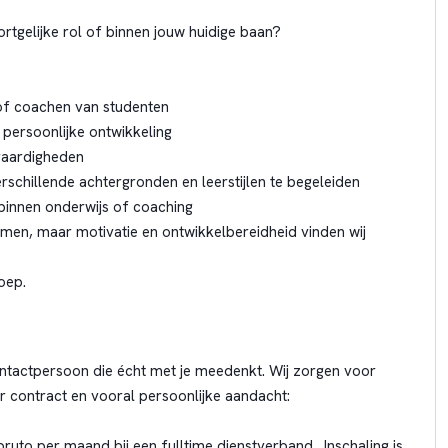
ortgelijke rol of binnen jouw huidige baan?
 of coachen van studenten
 persoonlijke ontwikkeling
vaardigheden
chillende achtergronden en leerstijlen te begeleiden
 binnen onderwijs of coaching
men, maar motivatie en ontwikkelbereidheid vinden wij
oep.
 contactpersoon die écht met je meedenkt. Wij zorgen voor
r contract en vooral persoonlijke aandacht:
 bruto per maand bij een fulltime dienstverband . Inschaling is