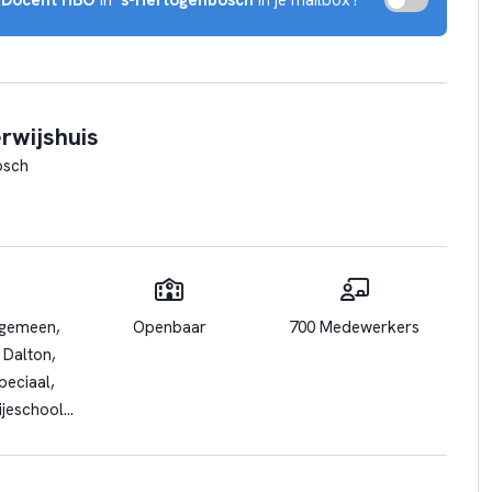
rwijshuis
osch
lgemeen,
Openbaar
700 Medewerkers
 Dalton,
peciaal,
rijeschool,
erwijs,
 OGO,