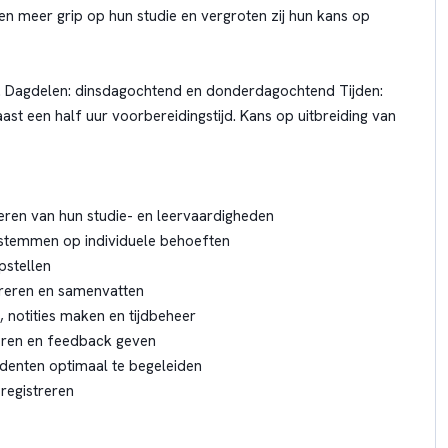
ten meer grip op hun studie en vergroten zij hun kans op
ur. Dagdelen: dinsdagochtend en donderdagochtend Tijden:
aast een half uur voorbereidingstijd. Kans op uitbreiding van
teren van hun studie- en leervaardigheden
stemmen op individuele behoeften
pstellen
tureren en samenvatten
 notities maken en tijdbeheer
oren en feedback geven
enten optimaal te begeleiden
registreren