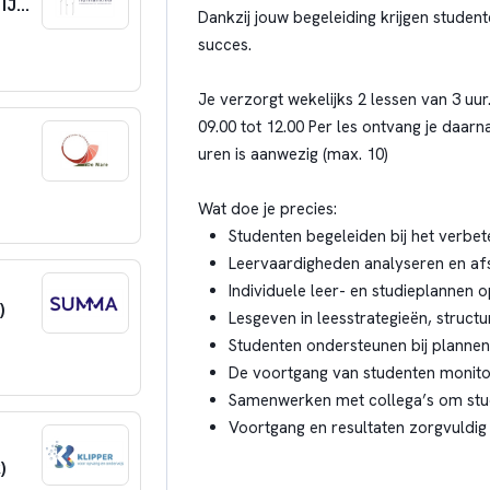
Pedagogisch Professional babygroep 27 uur IJburg Amsterdam
Dankzij jouw begeleiding krijgen studen
succes.
Je verzorgt wekelijks 2 lessen van 3 u
09.00 tot 12.00 Per les ontvang je daarn
uren is aanwezig (max. 10)
Wat doe je precies:
Studenten begeleiden bij het verbe
Leervaardigheden analyseren en af
Individuele leer- en studieplannen o
)
Lesgeven in leesstrategieën, struc
Studenten ondersteunen bij plannen,
De voortgang van studenten monit
Samenwerken met collega’s om stud
Voortgang en resultaten zorgvuldig 
)