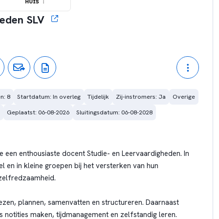
heden SLV
n: 8
Startdatum: In overleg
Tijdelijk
Zij-instromers: Ja
Overige
Geplaatst: 06-08-2026
Sluitingsdatum: 06-08-2028
e een enthousiaste docent Studie- en Leervaardigheden. In
el en in kleine groepen bij het versterken van hun
 zelfredzaamheid.
 lezen, plannen, samenvatten en structureren. Daarnaast
s notities maken, tijdmanagement en zelfstandig leren.