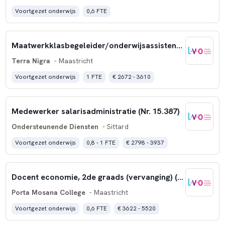
Voortgezet onderwijs
0,6 FTE
Maatwerkklasbegeleider/onderwijsassistent (nr. 15.388)
Terra Nigra
- Maastricht
Voortgezet onderwijs
1 FTE
€ 2672 - 3610
Medewerker salarisadministratie (Nr. 15.387)
Ondersteunende Diensten
- Sittard
Voortgezet onderwijs
0,8 - 1 FTE
€ 2798 - 3937
Docent economie, 2de graads (vervanging) (nr. 15.365)
Porta Mosana College
- Maastricht
Voortgezet onderwijs
0,6 FTE
€ 3622 - 5520