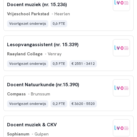
Docent muziek (nr. 15.236)
Sint-Janscollege
, Hoensbroek
Vrijeschool Parkstad
- Heerlen
DaCapo College
- EOA, Sittard
DaCapo College
, Sittard en Geleen
Voortgezet onderwijs
0,6 FTE
Graaf Huyn College
, Geleen
Groenewald
, Stein
Lesopvangassistent (nr. 15.339)
Het Bouwens
, Panningen
Raayland College
- Venray
Buurtcollege Agora Maas en Peel
, Panningen
Raayland College
, Venray
Voortgezet onderwijs
0,5 FTE
€ 2551 - 3412
BRAVO! College Cranendonck
, Budel
Het Kwadrant NTC
(Nederlandse Taal en Cultuur),
Docent Natuurkunde (nr.15.390)
Budel
Compass
- Brunssum
Dendron College
, Horst
TaalRijk
, Horst
Voortgezet onderwijs
0,2 FTE
€ 3620 - 5520
Het College
, Weert
Het Kwadrant
, Weert
Docent muziek & CKV
Philips van Horne
, Weert
Sophianum
- Gulpen