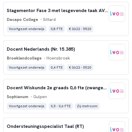
Stagementor Fase 3 met lesgevende taak AVO (Praktijkonderwijs) (nr. 15386)
Dacapo College
- Sittard
Voortgezet onderwijs
0,8 FTE
€ 3622 - 5520
Docent Nederlands (Nr. 15.385)
Broeklandcollege
- Hoensbroek
Voortgezet onderwijs
0,4 FTE
€ 3622 - 5520
Docent Wiskunde 2e graads 0,6 fte (zwangerschapsvervanging)
Sophianum
- Gulpen
Voortgezet onderwijs
0,5 - 0,6 FTE
Zij-instroom
Ondersteuningsspecialist Taal (RT)