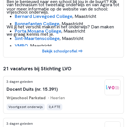
Ben je benieuwd naar een school bij jou in de buurt? Kijk
van technasium tot tweetalig onderwijs en van Agora tot
voor meer informatie op de website van de school:
vrijeschool onderwijs.
Bernard Lievegoed College
, Maastricht
Bonnefanten College
, Maastricht
Wil jij het verschil maken in het onderwijs? Dan maken
Porta Mosana College
, Maastricht
we graag kennis met je.
Sint-Maartenscollege
, Maastricht
VMBO
, Maastricht
Meer informatie over werken bij Stichting LVO en al onze
Bekijk schoolprofiel
Terra Nigra
, Maastricht
scholen kan je vinden via:
United World College
, Maastricht
Novo College
, Maastricht
21 vacatures bij Stichting LVO
Stella Maris College
, Meerssen
3 dagen geleden
Emmacollege
, Heerlen
Docent Duits (nr. 15.391)
Grotiuscollege
, Heerlen
Vrijeschool Parkstad
, Heerlen
Vrijeschool Parkstad
- Heerlen
Sophianum
, Gulpen
Voortgezet onderwijs
0,4 FTE
Compass
, Brunssum
ISK Emma
, Brunssum
3 dagen geleden
Broeklandcollege
, Hoensbroek