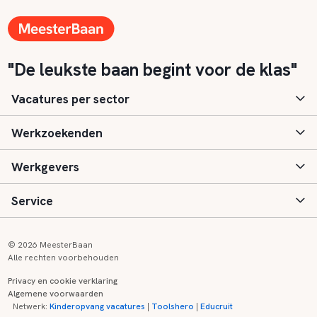
"De leukste baan begint voor de klas"
Vacatures per sector
Werkzoekenden
Basisonderwijs
Werkgevers
Speciaal (basis) onderwijs
Aanmelden
Service
Voortgezet onderwijs
Vacatures
Inloggen
Voortgezet speciaal onderwijs
Scholen
Informatie
Contact
© 2026 MeesterBaan
Alle rechten voorbehouden
Middelbaar beroepsonderwijs
Opleidingen
Tarieven
FAQ
Privacy en cookie verklaring
Algemene voorwaarden
Kinderopvang
Zij-instroom informatie
Registreren
Onderwijs links
Netwerk:
Kinderopvang vacatures
|
Toolshero
|
Educruit