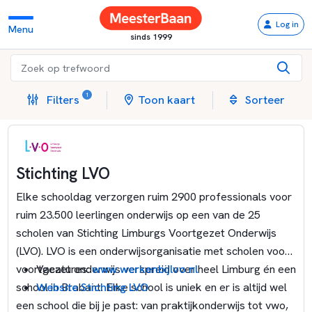
Log in
Menu
sinds 1999
1
Filters
Toon kaart
Sorteer
Stichting LVO
Elke schooldag verzorgen ruim 2900 professionals voor
ruim 23.500 leerlingen onderwijs op een van de 25
scholen van Stichting Limburgs Voortgezet Onderwijs
(LVO). LVO is een onderwijsorganisatie met scholen voor
voortgezet onderwijs verspreid over heel Limburg én een
Vacatures:
www.werkenbijlvo.nl
school in Brabant. Elke school is uniek en er is altijd wel
Website Stichting LVO
een school die bij je past: van praktijkonderwijs tot vwo,