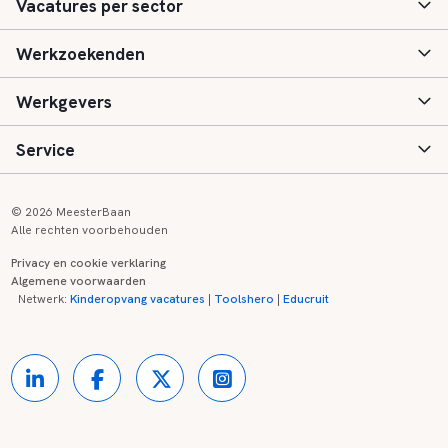
Vacatures per sector
Werkzoekenden
Basisonderwijs
Werkgevers
Speciaal (basis) onderwijs
Aanmelden
Service
Voortgezet onderwijs
Vacatures
Inloggen
Voortgezet speciaal onderwijs
Scholen
Informatie
Contact
© 2026 MeesterBaan
Alle rechten voorbehouden
Middelbaar beroepsonderwijs
Opleidingen
Tarieven
FAQ
Privacy en cookie verklaring
Algemene voorwaarden
Kinderopvang
Zij-instroom informatie
Registreren
Onderwijs links
Netwerk:
Kinderopvang vacatures
|
Toolshero
|
Educruit
Hoger beroepsonderwijs
Banenmarkten
Referenties
Over ons
Onderwijsregio's
Contact
Partners
Kennisbank