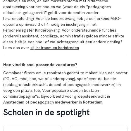
onderwijs en mbo, en een masterdiploma met didactische
aantekening voor het hbo en wo (waar de eis ''pedagogisch-
didactisch getuigschrift'' geldt voor docenten zonder
lerarenopleiding). Voor de kinderopvang heb je een erkend MBO-
diploma op niveau 3 of 4 nodig en inschrijving in het
Personenregister Kinderopvang. Voor ondersteunende functies
(onderwijsassistent, conciërge, administratie) gelden minder strikte
eisen. Heb je een hbo- of wo-achtergrond uit een andere richting?
Lees dan over
zij-instroom en herintreden
.
Hoe vind ik snel passende vacatures?
Combineer filters om je resultaten gericht te maken: kies een sector
(PO, VO, mbo, hbo, wo of kinderopvang), specificeer de functie
(zoals groepsleerkracht, docent of pedagogisch medewerker) en
voeg een plaats toe. Voor populaire steden bestaan
combinatiepagina''s, bijvoorbeeld voor
groepsleerkracht in
Amsterdam
of
pedagogisch medewerker in Rotterdam
.
Scholen in de spotlight