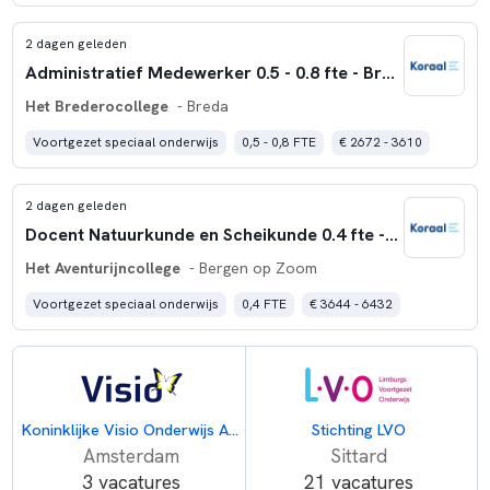
2 dagen geleden
Administratief Medewerker 0.5 - 0.8 fte - Brederocollege VMBO Breda
Het Brederocollege
- Breda
Voortgezet speciaal onderwijs
0,5 - 0,8 FTE
€ 2672 - 3610
2 dagen geleden
Docent Natuurkunde en Scheikunde 0.4 fte - Het Aventurijncollege Bergen op Zoom
Het Aventurijncollege
- Bergen op Zoom
Voortgezet speciaal onderwijs
0,4 FTE
€ 3644 - 6432
Koninklijke Visio Onderwijs Amsterdam
Stichting LVO
Amsterdam
Sittard
3 vacatures
21 vacatures