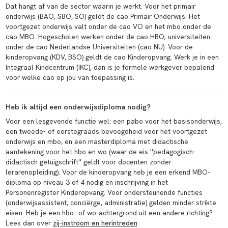
Dat hangt af van de sector waarin je werkt. Voor het primair
onderwijs (BAO, SBO, SO) geldt de cao Primair Onderwijs. Het
voortgezet onderwijs valt onder de cao VO en het mbo onder de
cao MBO. Hogescholen werken onder de cao HBO; universiteiten
onder de cao Nederlandse Universiteiten (cao NU). Voor de
kinderopvang (KDV, BSO) geldt de cao Kinderopvang. Werk je in een
Integraal Kindcentrum (IKC), dan is je formele werkgever bepalend
voor welke cao op jou van toepassing is.
Heb ik altijd een onderwijsdiploma nodig?
Voor een lesgevende functie wel: een pabo voor het basisonderwijs,
een tweede- of eerstegraads bevoegdheid voor het voortgezet
onderwijs en mbo, en een masterdiploma met didactische
aantekening voor het hbo en wo (waar de eis ''pedagogisch-
didactisch getuigschrift'' geldt voor docenten zonder
lerarenopleiding). Voor de kinderopvang heb je een erkend MBO-
diploma op niveau 3 of 4 nodig en inschrijving in het
Personenregister Kinderopvang. Voor ondersteunende functies
(onderwijsassistent, conciërge, administratie) gelden minder strikte
eisen. Heb je een hbo- of wo-achtergrond uit een andere richting?
Lees dan over
zij-instroom en herintreden
.