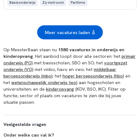
Basisonderwijs
Zij-instroom
Parttime
Meer vacatures laden
Op MeesterBaan staan nu
1580 vacatures in onderwijs en
kinderopvang
. Het aanbod loopt door alle sectoren: het
primair
onderwijs (PO)
met basisscholen, SBO en SO; het
voortgezet
onderwijs (VO)
met vmbo, havo en vwo; het
middelbaar
beroepsonderwijs (mbo)
; het
hoger beroepsonderwijs (hbo)
en
het
wetenschappelijk onderwijs (wo)
aan hogescholen en
universiteiten; en de
kinderopvang
(KDV, BSO, IKC). Filter op
functie, sector of plaats om vacatures te zien die bij jouw
situatie passen.
Veelgestelde vragen
Onder welke cao val ik?