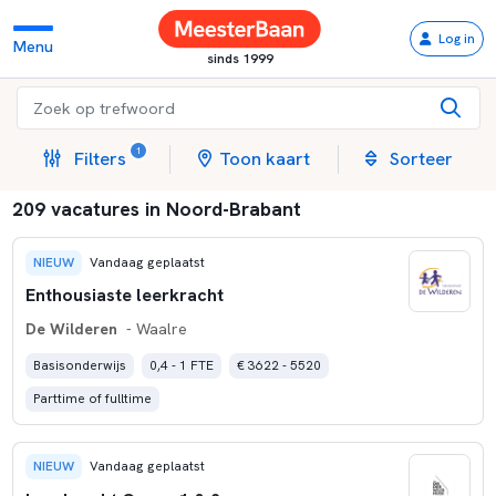
Log in
Menu
sinds 1999
1
Filters
Toon kaart
Sorteer
209 vacatures in Noord-Brabant
NIEUW
Vandaag geplaatst
Enthousiaste leerkracht
De Wilderen
- Waalre
Basisonderwijs
0,4 - 1 FTE
€ 3622 - 5520
Parttime of fulltime
NIEUW
Vandaag geplaatst