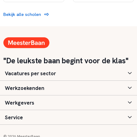
Bekijk alle scholen
"De leukste baan begint voor de klas"
Vacatures per sector
Werkzoekenden
Basisonderwijs
Werkgevers
Speciaal (basis) onderwijs
Aanmelden
Service
Voortgezet onderwijs
Vacatures
Inloggen
Voortgezet speciaal onderwijs
Scholen
Informatie
Contact
© 2026 MeesterBaan