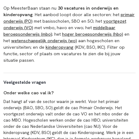
Op MeesterBaan staan nu
30 vacatures in onderwijs en
kinderopvang
. Het aanbod loopt door alle sectoren: het
primair
onderwijs (PO)
met basisscholen, SBO en SO; het
voortgezet
onderwijs (VO)
met vmbo, havo en vwo; het
middelbaar
beroepsonderwijs (mbo)
; het
hoger beroepsonderwijs (hbo)
en
het
wetenschappelijk onderwijs (wo)
aan hogescholen en
universiteiten; en de
kinderopvang
(KDV, BSO, IKC). Filter op
functie, sector of plaats om vacatures te zien die bij jouw
situatie passen.
Veelgestelde vragen
Onder welke cao val ik?
Dat hangt af van de sector waarin je werkt. Voor het primair
onderwijs (BAO, SBO, SO) geldt de cao Primair Onderwijs. Het
voortgezet onderwijs valt onder de cao VO en het mbo onder de
cao MBO. Hogescholen werken onder de cao HBO; universiteiten
onder de cao Nederlandse Universiteiten (cao NU). Voor de
kinderopvang (KDV, BSO) geldt de cao Kinderopvang. Werk je in een
Integraal Kindcentrum (IKC), dan is je formele werkgever bepalend