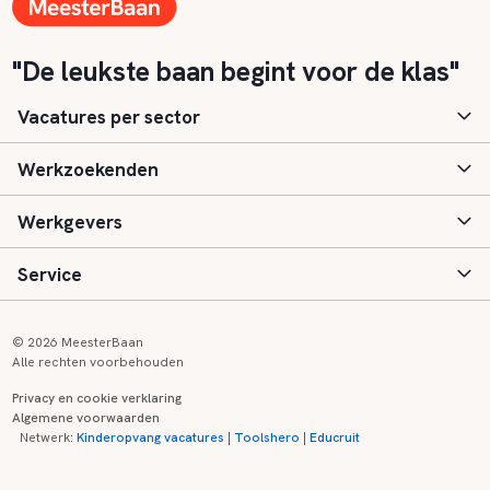
"De leukste baan begint voor de klas"
Vacatures per sector
Werkzoekenden
Basisonderwijs
Werkgevers
Speciaal (basis) onderwijs
Aanmelden
Service
Voortgezet onderwijs
Vacatures
Inloggen
Voortgezet speciaal onderwijs
Scholen
Informatie
Contact
© 2026 MeesterBaan
Alle rechten voorbehouden
Middelbaar beroepsonderwijs
Opleidingen
Tarieven
FAQ
Privacy en cookie verklaring
Algemene voorwaarden
Kinderopvang
Zij-instroom informatie
Registreren
Onderwijs links
Netwerk:
Kinderopvang vacatures
|
Toolshero
|
Educruit
Hoger beroepsonderwijs
Banenmarkten
Referenties
Over ons