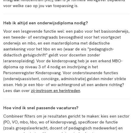
voor welke cao op jou van toepassing is.
Heb ik altijd een onderwijsdiploma nodig?
Voor een lesgevende functie wel: een pabo voor het basisonderwijs,
een tweede- of eerstegraads bevoegdheid voor het voortgezet
onderwijs en mbo, en een masterdiploma met didactische
aantekening voor het hbo en wo (waar de eis ''pedagogisch-
didactisch getuigschrift'' geldt voor docenten zonder
lerarenopleiding). Voor de kinderopvang heb je een erkend MBO-
diploma op niveau 3 of 4 nodig en inschrijving in het
Personenregister Kinderopvang. Voor ondersteunende functies
(onderwijsassistent, conciërge, administratie) gelden minder strikte
eisen. Heb je een hbo- of wo-achtergrond uit een andere richting?
Lees dan over
zij-instroom en herintreden
.
Hoe vind ik snel passende vacatures?
Combineer filters om je resultaten gericht te maken: kies een sector
(PO, VO, mbo, hbo, wo of kinderopvang), specificeer de functie
(zoals groepsleerkracht, docent of pedagogisch medewerker) en