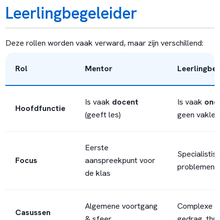
Leerlingbegeleider
Deze rollen worden vaak verward, maar zijn verschillend:
Rol
Mentor
Leerlingbeg
Is vaak
docent
Is vaak
ond
Hoofdfunctie
(geeft les)
geen vakles
Eerste
Specialistis
Focus
aanspreekpunt voor
problemen
de klas
Algemene voortgang
Complexe pr
Casussen
& sfeer
gedrag, thui