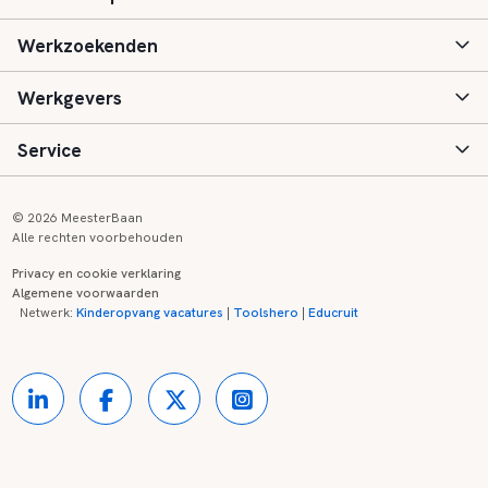
Werkzoekenden
Basisonderwijs
Werkgevers
Speciaal (basis) onderwijs
Aanmelden
Service
Voortgezet onderwijs
Vacatures
Inloggen
Voortgezet speciaal onderwijs
Scholen
Informatie
Contact
© 2026 MeesterBaan
Alle rechten voorbehouden
Middelbaar beroepsonderwijs
Opleidingen
Tarieven
FAQ
Privacy en cookie verklaring
Algemene voorwaarden
Kinderopvang
Zij-instroom informatie
Registreren
Onderwijs links
Netwerk:
Kinderopvang vacatures
|
Toolshero
|
Educruit
Hoger beroepsonderwijs
Banenmarkten
Referenties
Over ons
Onderwijsregio's
Contact
Partners
Kennisbank