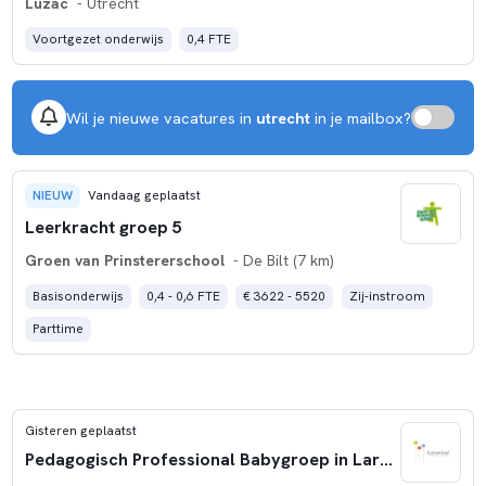
Luzac
- Utrecht
Voortgezet onderwijs
0,4 FTE
Wil je nieuwe vacatures in
utrecht
in je mailbox?
NIEUW
Vandaag geplaatst
Leerkracht groep 5
Groen van Prinstererschool
- De Bilt (7 km)
Basisonderwijs
0,4 - 0,6 FTE
€ 3622 - 5520
Zij-instroom
Parttime
Gisteren geplaatst
Pedagogisch Professional Babygroep in Laren