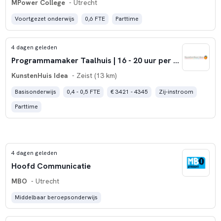
MPower College
- Utrecht
Voortgezet onderwijs
0,6 FTE
Parttime
4 dagen geleden
Programmamaker Taalhuis | 16 - 20 uur per week | Bibliotheek Zeist
KunstenHuis Idea
- Zeist (13 km)
Basisonderwijs
0,4 - 0,5 FTE
€ 3421 - 4345
Zij-instroom
Parttime
4 dagen geleden
Hoofd Communicatie
MBO
- Utrecht
Middelbaar beroepsonderwijs