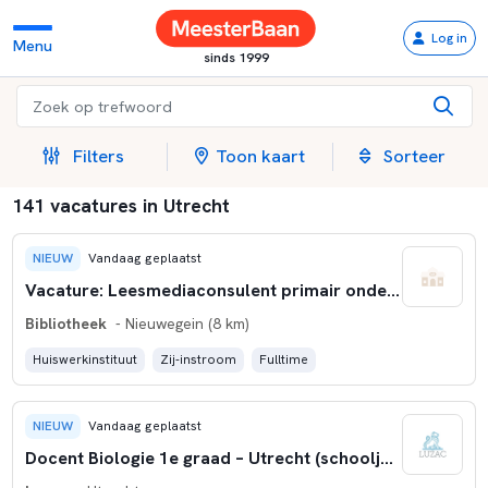
Log in
Menu
sinds 1999
Filters
Toon kaart
Sorteer
141 vacatures in Utrecht
NIEUW
Vandaag geplaatst
Vacature: Leesmediaconsulent primair onderwijs
Bibliotheek
- Nieuwegein (8 km)
Huiswerkinstituut
Zij-instroom
Fulltime
NIEUW
Vandaag geplaatst
Docent Biologie 1e graad – Utrecht (schooljaar 2026-2027)