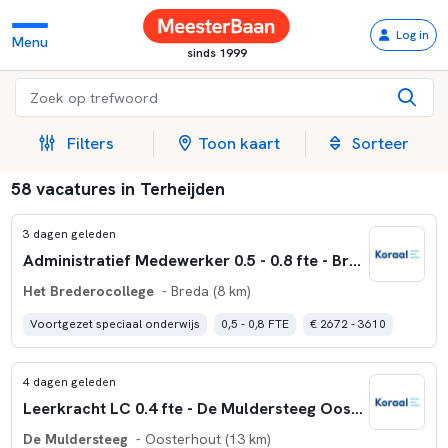
Log in
Menu
sinds 1999
Filters
Toon kaart
Sorteer
58 vacatures in Terheijden
3 dagen geleden
Administratief Medewerker 0.5 - 0.8 fte - Brederocollege VMBO Breda
Het Brederocollege
- Breda (8 km)
Voortgezet speciaal onderwijs
0,5 - 0,8 FTE
€ 2672 - 3610
4 dagen geleden
Leerkracht LC 0.4 fte - De Muldersteeg Oosterhout
De Muldersteeg
- Oosterhout (13 km)