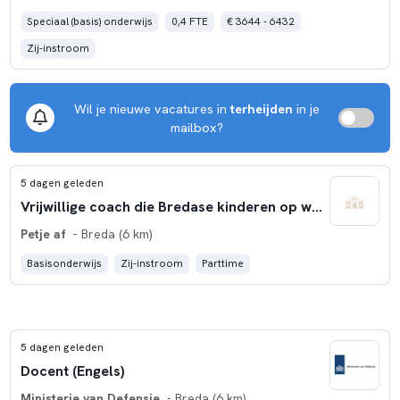
Speciaal (basis) onderwijs
0,4 FTE
€ 3644 - 6432
Zij-instroom
Wil je nieuwe vacatures in
terheijden
in je
mailbox?
5 dagen geleden
Vrijwillige coach die Bredase kinderen op weg helpt
Petje af
- Breda (6 km)
Basisonderwijs
Zij-instroom
Parttime
5 dagen geleden
Docent (Engels)
Ministerie van Defensie
- Breda (6 km)