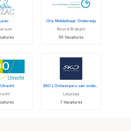
uzac
Ons Middelbaar Onderwijs
Deel vacature
Print pagina
versum
Noord-Brabant
catures
50 Vacatures
Utrecht
SKO | Ontwerpers van onderwijs
recht
Lelystad
catures
1 Vacatures