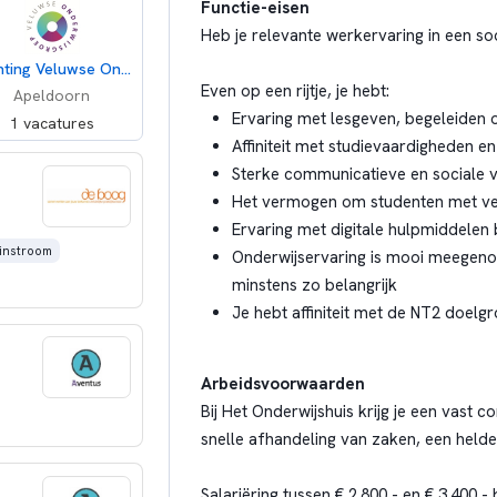
Functie-eisen
Heb je relevante werkervaring in een so
Stichting Veluwse Onderwijsgroep
Even op een rijtje, je hebt:
Apeldoorn
Ervaring met lesgeven, begeleiden
1 vacatures
Affiniteit met studievaardigheden en
Sterke communicatieve en sociale 
Het vermogen om studenten met vers
Ervaring met digitale hulpmiddelen
-instroom
Onderwijservaring is mooi meegeno
minstens zo belangrijk
Je hebt affiniteit met de NT2 doelgr
Arbeidsvoorwaarden
Bij Het Onderwijshuis krijg je een vast
snelle afhandeling van zaken, een helde
Salariëring tussen € 2.800,- en € 3.400,-