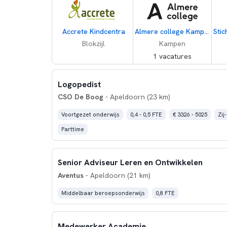
Accrete Kindcentra
Almere college Kampen Dronten
Blokzijl
Kampen
1 vacatures
Logopedist
CSO De Boog
- Apeldoorn (23 km)
Voortgezet onderwijs
0,4 - 0,5 FTE
€ 3326 - 5025
Zij
Parttime
Senior Adviseur Leren en Ontwikkelen
Aventus
- Apeldoorn (21 km)
Middelbaar beroepsonderwijs
0,8 FTE
Medewerker Academie