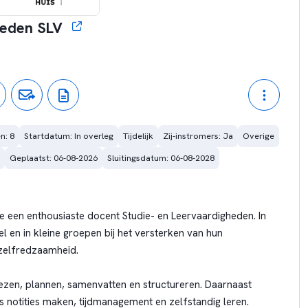
heden SLV
n: 8
Startdatum: In overleg
Tijdelijk
Zij-instromers: Ja
Overige
Geplaatst: 06-08-2026
Sluitingsdatum: 06-08-2028
e een enthousiaste docent Studie- en Leervaardigheden. In
el en in kleine groepen bij het versterken van hun
 zelfredzaamheid.
 lezen, plannen, samenvatten en structureren. Daarnaast
s notities maken, tijdmanagement en zelfstandig leren.