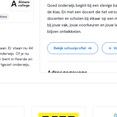
International
Goed onderwijs begint bij een stevige ba
Pleion, Nieuw /
de klas. En met een docent die het vers
/ conceptuee
ttime
docenten en scholen bij elkaar op een man
Gepersonalise
bij jouw vak, jouw voorkeuren en jouw 
IPC, Je
blijven ontwikkelen.
Ervaringsg
Onderw
an. Er staan nu 44
Bekijk schoolprofiel
V
nderwijs. Of je nu
r
bent in Heerde en
rtgezet onderwijs,
Adresgegevens
Utopialaan 36C
5232 CE 's-Hertogenbosch
Noord-Brabant, Nederland
Bereken woon-werk afstand