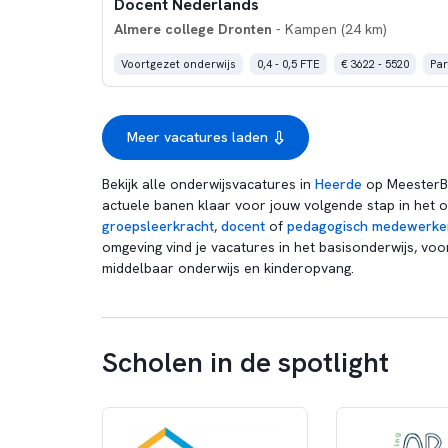
Docent Nederlands
Almere college Dronten
- Kampen (24 km)
Voortgezet onderwijs
0,4 - 0,5 FTE
€ 3622 - 5520
Par
Meer vacatures laden
Bekijk alle onderwijsvacatures in
Heerde
op MeesterBa
actuele banen klaar voor jouw volgende stap in het o
groepsleerkracht
,
docent
of
pedagogisch medewerke
omgeving vind je vacatures in het basisonderwijs, voo
middelbaar onderwijs en kinderopvang.
Scholen in de spotlight