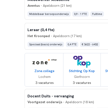
Aventus
- Apeldoorn (21 km)
Middelbaar beroepsonderwijs
0,9 - 1 FTE
Fulltime
Leraar (0,4 fte)
Het Kroonpad
- Apeldoorn (17 km)
Speciaal (basis) onderwijs
0,4 FTE
€ 3622 - 6432
Zone.college
Stichting Op Kop
S
Lochem
Giethoorn
3 vacatures
3 vacatures
Docent Duits - vervanging
Voortgezet onderwijs
- Apeldoorn (18 km)