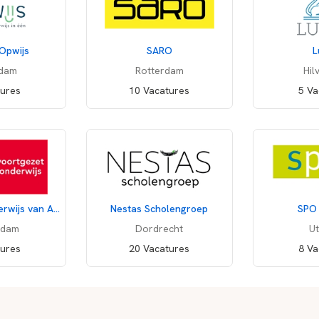
 Opwijs
SARO
L
rdam
Rotterdam
Hil
tures
10 Vacatures
5 Va
Voortgezet Onderwijs van Amsterdam
Nestas Scholengroep
SPO 
rdam
Dordrecht
Ut
tures
20 Vacatures
8 Va