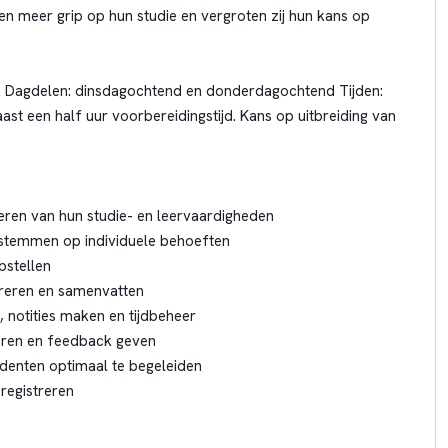
ten meer grip op hun studie en vergroten zij hun kans op
ur. Dagdelen: dinsdagochtend en donderdagochtend Tijden:
aast een half uur voorbereidingstijd. Kans op uitbreiding van
teren van hun studie- en leervaardigheden
stemmen op individuele behoeften
pstellen
tureren en samenvatten
 notities maken en tijdbeheer
oren en feedback geven
enten optimaal te begeleiden
registreren