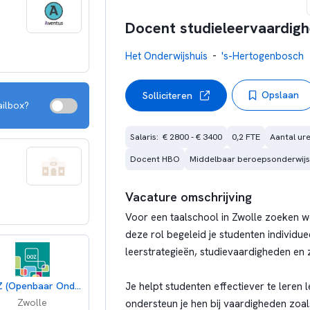
Docent studieleervaardig
-
Het Onderwijshuis
's-Hertogenbosch
Opslaan
Solliciteren
ailbox?
Salaris:  € 2800 - € 3400
0,2 FTE
Aantal ure
Docent HBO
Middelbaar beroepsonderwijs
Vacature omschrijving
Voor een taalschool in Zwolle zoeken w
deze rol begeleid je studenten individue
leerstrategieën, studievaardigheden en
OOZ (Openbaar Onderwijs Zwolle en Regio)
Je helpt studenten effectiever te leren
Zwolle
ondersteun je hen bij vaardigheden zoal