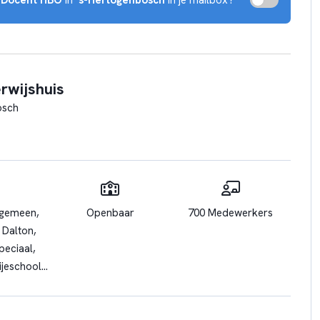
rwijshuis
osch
lgemeen,
Openbaar
700 Medewerkers
 Dalton,
peciaal,
rijeschool,
erwijs,
 OGO,