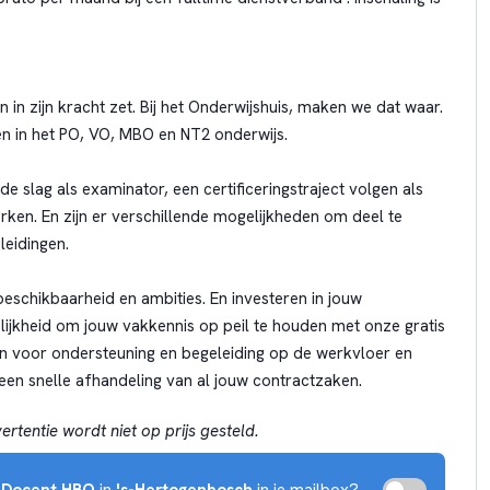
 in zijn kracht zet. Bij het Onderwijshuis, maken we dat waar.
en in het PO, VO, MBO en NT2 onderwijs.
de slag als examinator, een certificeringstraject volgen als
ken. En zijn er verschillende mogelijkheden om deel te
eidingen.
eschikbaarheid en ambities. En investeren in jouw
lijkheid om jouw vakkennis op peil te houden met onze gratis
n voor ondersteuning en begeleiding op de werkvloer en
 een snelle afhandeling van al jouw contractzaken.
rtentie wordt niet op prijs gesteld.
r
Docent HBO
in
's-Hertogenbosch
in je mailbox?