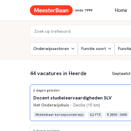
Home
sinds 1999
Onderwijssectoren
Functie soort
Functi
44 vacatures in Heerde
2 dagen geleden
Docent studieleervaardigheden SLV
Het Onderwijshuis
- Zwolle (15 km)
Middelbaar beroepsonderwijs
0,2 FTE
€ 2800 - 3400
2 dagen geleden