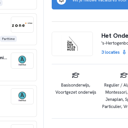
e
Het Onde
Parttime
's-Hertogenb
3 locaties
Docent Retail & Assistent Business Services (niveau 1 & 2)
Basisonderwijs,
Regulier / A
Voortgezet onderwijs
Montessori,
Jenaplan, S
Particulier, V
Praktijkond
Rebound,