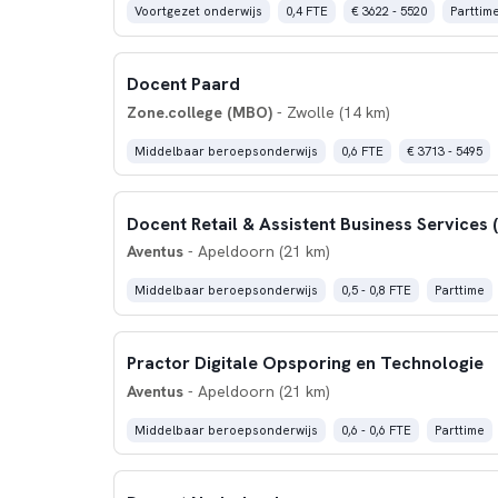
Voortgezet onderwijs
0,4 FTE
€ 3622 - 5520
Parttim
Docent Paard
Zone.college (MBO)
- Zwolle (14 km)
Middelbaar beroepsonderwijs
0,6 FTE
€ 3713 - 5495
Aventus
- Apeldoorn (21 km)
Middelbaar beroepsonderwijs
0,5 - 0,8 FTE
Parttime
Practor Digitale Opsporing en Technologie
Aventus
- Apeldoorn (21 km)
Middelbaar beroepsonderwijs
0,6 - 0,6 FTE
Parttime