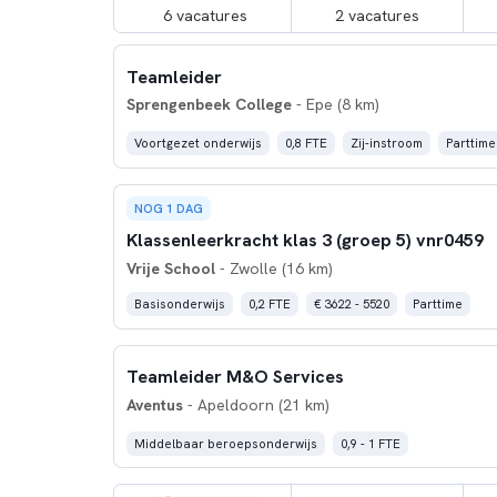
6 vacatures
2 vacatures
Teamleider
Sprengenbeek College
- Epe (8 km)
Voortgezet onderwijs
0,8 FTE
Zij-instroom
Parttime
NOG 1 DAG
Klassenleerkracht klas 3 (groep 5) vnr0459
Vrije School
- Zwolle (16 km)
Basisonderwijs
0,2 FTE
€ 3622 - 5520
Parttime
Teamleider M&O Services
Aventus
- Apeldoorn (21 km)
Middelbaar beroepsonderwijs
0,9 - 1 FTE