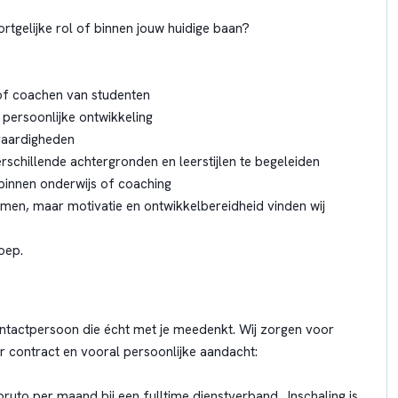
ortgelijke rol of binnen jouw huidige baan?
 of coachen van studenten
 persoonlijke ontwikkeling
vaardigheden
chillende achtergronden en leerstijlen te begeleiden
 binnen onderwijs of coaching
men, maar motivatie en ontwikkelbereidheid vinden wij
oep.
 contactpersoon die écht met je meedenkt. Wij zorgen voor
r contract en vooral persoonlijke aandacht:
 bruto per maand bij een fulltime dienstverband . Inschaling is