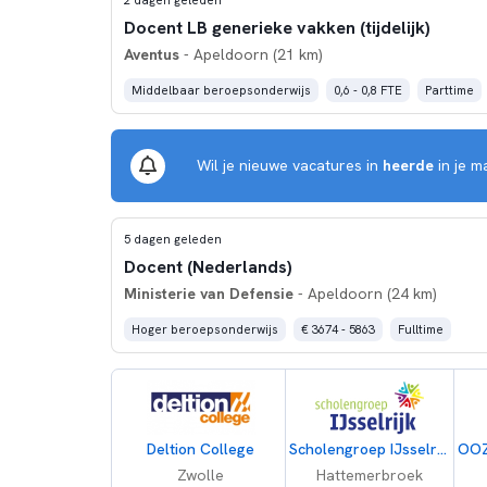
Docent LB generieke vakken (tijdelijk)
Aventus
- Apeldoorn (21 km)
Middelbaar beroepsonderwijs
0,6 - 0,8 FTE
Parttime
Wil je nieuwe vacatures in
heerde
in je m
5 dagen geleden
Docent (Nederlands)
Ministerie van Defensie
- Apeldoorn (24 km)
Hoger beroepsonderwijs
€ 3674 - 5863
Fulltime
Deltion College
Scholengroep IJsselrijk
Zwolle
Hattemerbroek