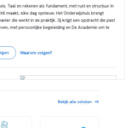
e school,
sis. Taal en rekenen als fundament, met rust en structuur in
 natuurlijk
chil maakt, elke dag opnieuw. Het Onderwijshuis brengt
l leren,
ier die werkt in de praktijk. Jij krijgt een opdracht die past
erd leren,
leven, met persoonlijke begeleiding en De Academie om te
elo,
ericht
ijs
Waarom volgen?
olgen
Bekijk alle scholen