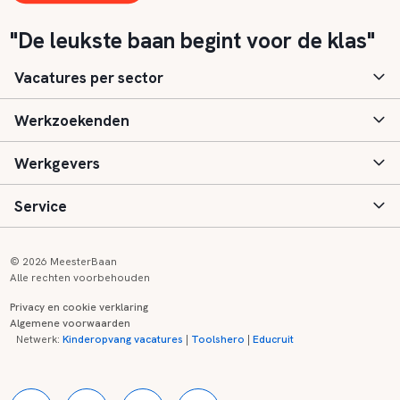
"De leukste baan begint voor de klas"
Vacatures per sector
Werkzoekenden
Basisonderwijs
Werkgevers
Speciaal (basis) onderwijs
Aanmelden
Service
Voortgezet onderwijs
Vacatures
Inloggen
Voortgezet speciaal onderwijs
Scholen
Informatie
Contact
© 2026 MeesterBaan
Alle rechten voorbehouden
Middelbaar beroepsonderwijs
Opleidingen
Tarieven
FAQ
Privacy en cookie verklaring
Algemene voorwaarden
Kinderopvang
Zij-instroom informatie
Registreren
Onderwijs links
Netwerk:
Kinderopvang vacatures
|
Toolshero
|
Educruit
Hoger beroepsonderwijs
Banenmarkten
Referenties
Over ons