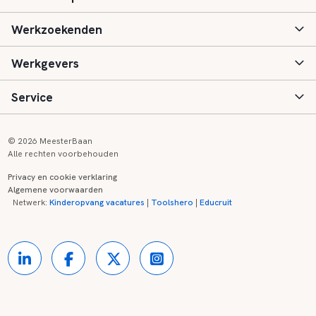
Werkzoekenden
Basisonderwijs
Werkgevers
Speciaal (basis) onderwijs
Aanmelden
Service
Voortgezet onderwijs
Vacatures
Inloggen
Voortgezet speciaal onderwijs
Scholen
Informatie
Contact
© 2026 MeesterBaan
Alle rechten voorbehouden
Middelbaar beroepsonderwijs
Opleidingen
Tarieven
FAQ
Privacy en cookie verklaring
Algemene voorwaarden
Kinderopvang
Zij-instroom informatie
Registreren
Onderwijs links
Netwerk:
Kinderopvang vacatures
|
Toolshero
|
Educruit
Hoger beroepsonderwijs
Banenmarkten
Referenties
Over ons
Onderwijsregio's
Contact
Partners
Kennisbank