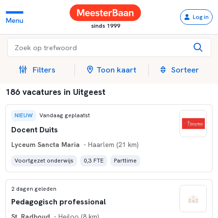
Log in
Menu
sinds 1999
Filters
Toon kaart
Sorteer
186 vacatures in Uitgeest
NIEUW
Vandaag geplaatst
Docent Duits
Lyceum Sancta Maria
- Haarlem (21 km)
Voortgezet onderwijs
0,3 FTE
Parttime
2 dagen geleden
Pedagogisch professional
St. Radboud
- Heiloo (8 km)