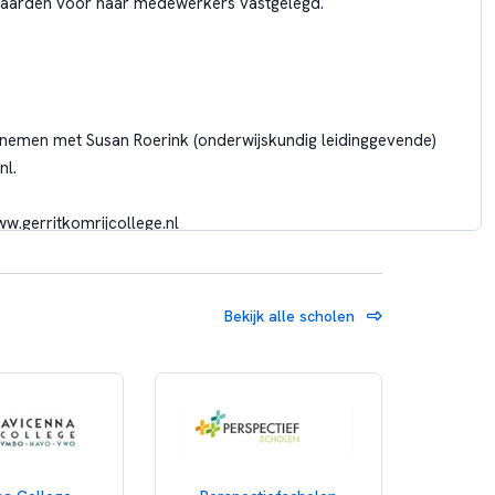
waarden voor haar medewerkers vastgelegd.
pnemen met Susan Roerink (onderwijskundig leidinggevende)
nl
.
w.gerritkomrijcollege.nl
nthousiaste team! Stuur je motivatiebrief en cv uiterlijk
Bekijk alle scholen
meesterbaan.nl
ter attentie van Maaike Wijlens.
rtentie wordt niet op prijs gesteld.