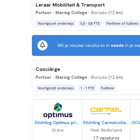
Leraar Mobiliteit & Transport
Portuur - Staring College
- Borculo (12 km)
Voortgezet onderwijs
0,5 - 0,8 FTE
Parttime of fulltime
Wil je nieuwe vacatures in
neede
in je ma
Conciërge
Portuur - Staring College
- Borculo (12 km)
Voortgezet onderwijs
1 - 1 FTE
Fulltime
Stichting Optimus primair onderwijs
Stichting Carmelcollege
Grave
Heel Nederland
17 vacatures