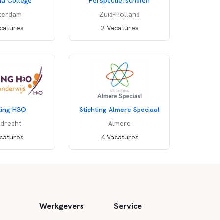
na College
Perspectiefscholen
terdam
Zuid-Holland
catures
2 Vacatures
ting H3O
Stichting Almere Speciaal
drecht
Almere
s voor
Biologie
in
Winterswijk
in je mailbox?
catures
4 Vacatures
mrij College
n
:
Achterhoek VO
-
Winterswijk
Werkgevers
Service