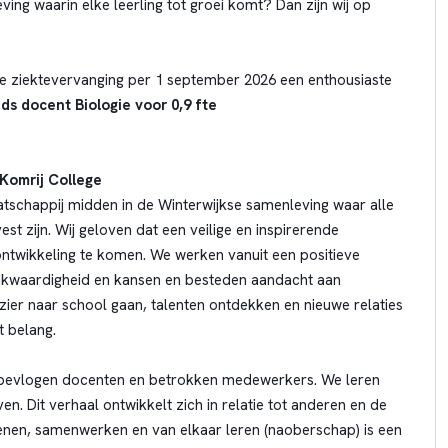
ng waarin elke leerling tot groei komt? Dan zijn wij op
e ziektevervanging per 1 september 2026 een enthousiaste
ds docent Biologie voor 0,9 fte
 Komrij College
atschappij midden in de Winterwijkse samenleving waar alle
t zijn. Wij geloven dat een veilige en inspirerende
ontwikkeling te komen. We werken vanuit een positieve
ijkwaardigheid en kansen en besteden aandacht aan
ier naar school gaan, talenten ontdekken en nieuwe relaties
 belang.
bevlogen docenten en betrokken medewerkers. We leren
en. Dit verhaal ontwikkelt zich in relatie tot anderen en de
enen, samenwerken en van elkaar leren (naoberschap) is een