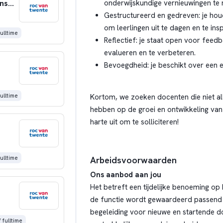
Technisch Specialist Werktuigbouwkundige Installaties
onderwijskundige vernieuwingen te r
Gestructureerd en gedreven: je ho
om leerlingen uit te dagen en te insp
ulltime
Reflectief: je staat open voor feed
evalueren en te verbeteren.
Bevoegdheid: je beschikt over een 
ulltime
Kortom, we zoeken docenten die niet al
hebben op de groei en ontwikkeling van 
harte uit om te solliciteren!
Arbeidsvoorwaarden
ulltime
Ons aanbod aan jou
Het betreft een tijdelijke benoeming op
de functie wordt gewaardeerd passend 
begeleiding voor nieuwe en startende d
 fulltime