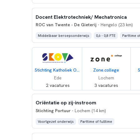
Docent Elektrotechniek/ Mechatronica
ROC van Twente - De Gieterij
- Hengelo (23 km)
Middelbaar beroepsonderwijs
0,6 - 0,8 FTE
Parttime of
Stichting Katholiek Onderwijs Veluwe Vallei
Zone.college
S
Ede
Lochem
2 vacatures
3 vacatures
Oriëntatie op zij-instroom
Stichting Portuur
- Lochem (14 km)
Voortgezet onderwijs
Parttime of fulltime