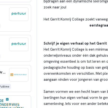
bijdragen aan een dynamische leeromgevi
zoek naar jou!
Het Gerrit Komrij College zoekt vanweg
eerstegraa
Schrijf je eigen verhaal op het Gerrit
Het Gerrit Komrij College is een minima
onderwijsniveaus onder één dak gehuisves
omgeving essentieel is om tot leren en 
pedagogische houding op basis van gel
Leraar met een groen profiel VSO De Korte Dreef
overeenkomsten en verschillen. Met plez
aangaan vinden voor jongeren van groot
Fulltime
Samen vormen we een hecht team van 
leerlingen hun eigen verhaal vorm te gev
samenleving. Iets voor een ander betek