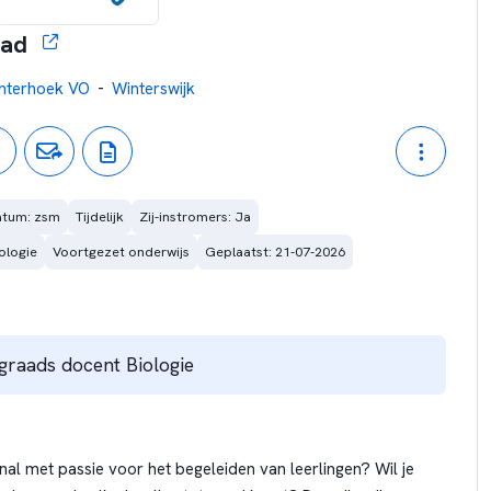
aad
-
hterhoek VO
Winterswijk
atum: zsm
Tijdelijk
Zij-instromers: Ja
ologie
Voortgezet onderwijs
Geplaatst: 21-07-2026
egraads docent Biologie
nal met passie voor het begeleiden van leerlingen? Wil je