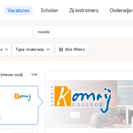
Vacatures
Scholen
Zij-instromers
Onderwijsr
es
Type onderwijs
Alle filters