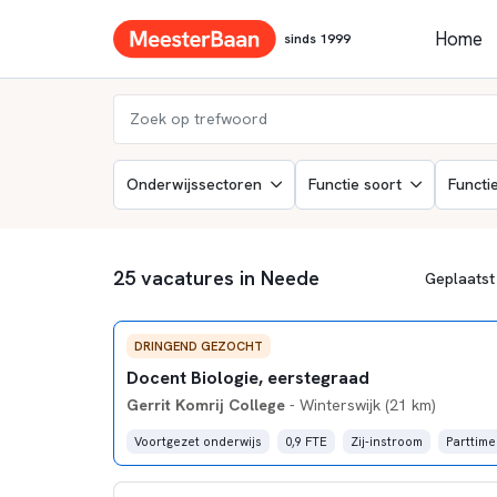
Home
sinds 1999
Onderwijssectoren
Functie soort
Functi
25 vacatures in Neede
DRINGEND GEZOCHT
Docent Biologie, eerstegraad
Gerrit Komrij College
- Winterswijk (21 km)
Voortgezet onderwijs
0,9 FTE
Zij-instroom
Parttime