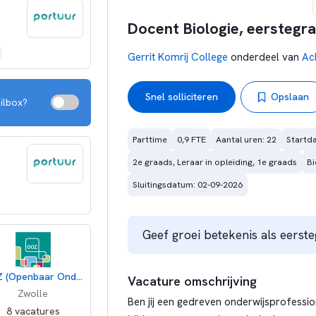
Docent Biologie, eerstegr
Gerrit Komrij College
onderdeel van
Ac
Snel solliciteren
Opslaan
ilbox?
Parttime
0,9 FTE
Aantal uren: 22
Startd
2e graads, Leraar in opleiding, 1e graads
Bi
Sluitingsdatum: 02-09-2026
Geef groei betekenis als eerst
OOZ (Openbaar Onderwijs Zwolle en Regio)
Vacature omschrijving
Zwolle
Ben jij een gedreven onderwijsprofessio
8 vacatures