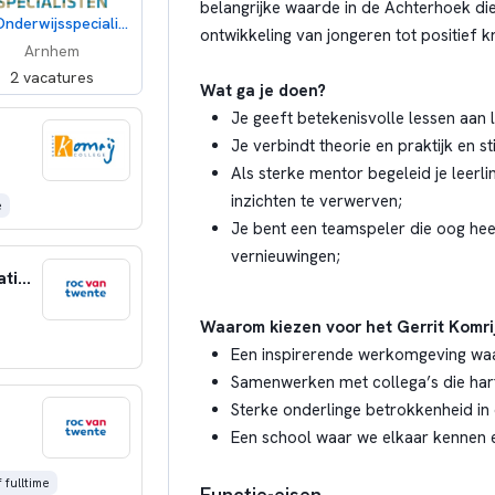
belangrijke waarde in de Achterhoek di
De Onderwijsspecialisten
ontwikkeling van jongeren tot positief 
Arnhem
2 vacatures
Wat ga je doen?
Je geeft betekenisvolle lessen aan
Je verbindt theorie en praktijk en s
Als sterke mentor begeleid je leerl
inzichten te verwerven;
e
Je bent een teamspeler die oog heef
vernieuwingen;
Manager Onderwijs Team Media, Communicatie & Podium
Waarom kiezen voor het Gerrit Komri
Een inspirerende werkomgeving waar
Samenwerken met collega’s die hart
Sterke onderlinge betrokkenheid in
Een school waar we elkaar kennen e
 fulltime
Functie-eisen