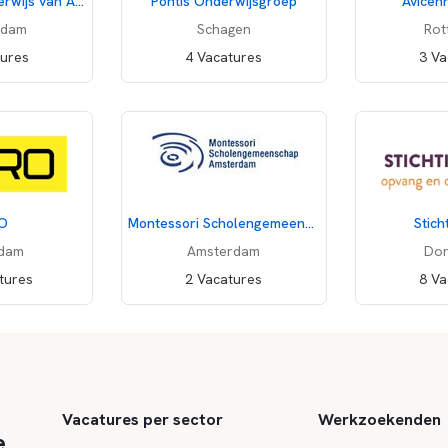
Voortgezet Onderwijs van Amsterdam
Pontis Onderwijsgroep
Avicen
rdam
Schagen
Rot
tures
4 Vacatures
3 Va
O
Montessori Scholengemeenschap Amsterdam
Stich
rdam
Amsterdam
Dor
Wil je nieuwe vacature
tures
2 Vacatures
8 Va
Gerrit Ko
Onderdeel va
Vacatures per sector
Werkzoekenden
e