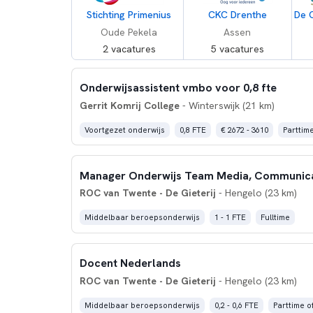
Stichting Primenius
CKC Drenthe
Oude Pekela
Assen
2 vacatures
5 vacatures
Onderwijsassistent vmbo voor 0,8 fte
Gerrit Komrij College
- Winterswijk (21 km)
Voortgezet onderwijs
0,8 FTE
€ 2672 - 3610
Parttim
ROC van Twente - De Gieterij
- Hengelo (23 km)
Middelbaar beroepsonderwijs
1 - 1 FTE
Fulltime
Docent Nederlands
ROC van Twente - De Gieterij
- Hengelo (23 km)
Middelbaar beroepsonderwijs
0,2 - 0,6 FTE
Parttime of