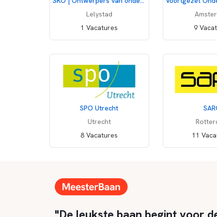
SKO | Ontwerpers van onderwijs
Lelystad
Amste
1 Vacatures
9 Vaca
SPO Utrecht
SAR
Utrecht
Rotte
8 Vacatures
11 Vaca
"De leukste baan begint voor d