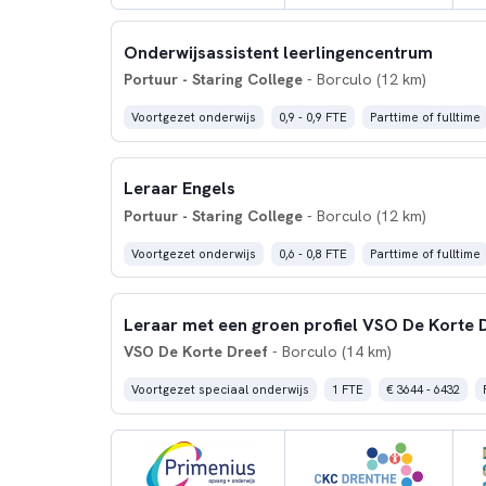
Onderwijsassistent leerlingencentrum
Portuur - Staring College
- Borculo (12 km)
Voortgezet onderwijs
0,9 - 0,9 FTE
Parttime of fulltime
Leraar Engels
Portuur - Staring College
- Borculo (12 km)
Voortgezet onderwijs
0,6 - 0,8 FTE
Parttime of fulltime
VSO De Korte Dreef
- Borculo (14 km)
Voortgezet speciaal onderwijs
1 FTE
€ 3644 - 6432