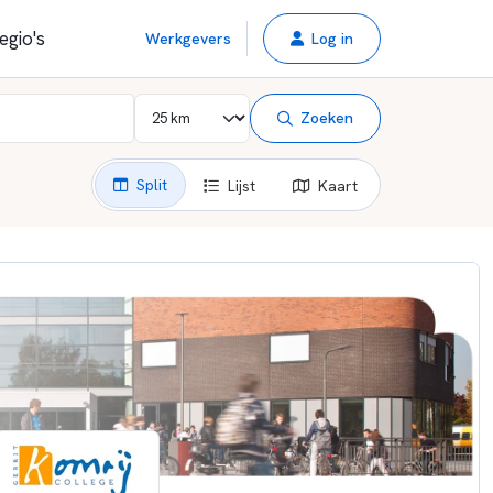
egio's
Werkgevers
Log in
Zoeken
Split
Lijst
Kaart