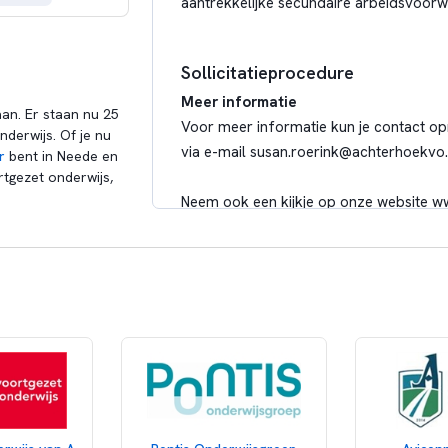
aantrekkelijke secundaire arbeidsvoor
Sollicitatieprocedure
Meer informatie
n. Er staan nu 25
Voor meer informatie kun je contact o
nderwijs. Of je nu
via e-mail
susan.roerink@achterhoekvo.
r
bent in Neede en
rtgezet onderwijs,
Neem ook een kijkje op onze website
ww
Jouw sollicitatie
Solliciteer nu en maak deel uit van ons e
woensdag 2 september 2026 in via
www.
Acquisitie naar aanleiding van deze adve