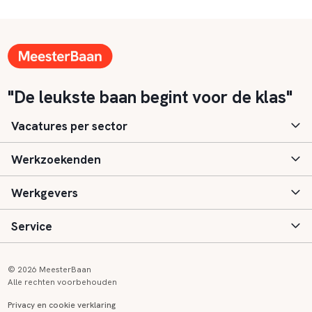
"De leukste baan begint voor de klas"
Vacatures per sector
Werkzoekenden
Basisonderwijs
Werkgevers
Speciaal (basis) onderwijs
Aanmelden
Service
Voortgezet onderwijs
Vacatures
Inloggen
Voortgezet speciaal onderwijs
Scholen
Informatie
Contact
© 2026 MeesterBaan
Alle rechten voorbehouden
Middelbaar beroepsonderwijs
Opleidingen
Tarieven
FAQ
Privacy en cookie verklaring