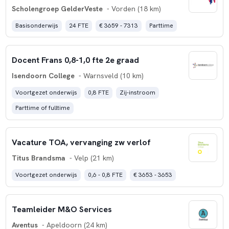
Scholengroep GelderVeste
- Vorden (18 km)
Basisonderwijs
24 FTE
€ 3659 - 7313
Parttime
Docent Frans 0,8-1,0 fte 2e graad
Isendoorn College
- Warnsveld (10 km)
Voortgezet onderwijs
0,8 FTE
Zij-instroom
Parttime of fulltime
Vacature TOA, vervanging zw verlof
Titus Brandsma
- Velp (21 km)
Voortgezet onderwijs
0,6 - 0,8 FTE
€ 3653 - 3653
Teamleider M&O Services
Aventus
- Apeldoorn (24 km)