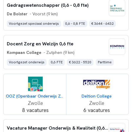
Gedragswetenschapper (0,6 - 0,8 fte)
De Bolster
- Voorst (9 km)
Voortgezet speciaal onderwijs
0,6 - 0,8 FTE
€ 3644 - 6432
Docent Zorg en Welzijn 0,6 fte
Kompaan College
- Zutphen (9 km)
Voortgezet onderwijs
0,6 FTE
€ 3622 - 5520
Parttime
OOZ (Openbaar Onderwijs Zwolle en Regio)
Deltion College
Zwolle
Zwolle
8 vacatures
6 vacatures
Vacature Manager Onderwijs & Kwaliteit (0,6 fte) GelderVeste