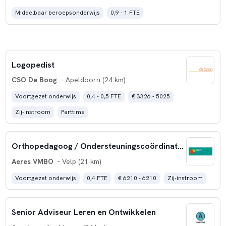
Middelbaar beroepsonderwijs
0,9 - 1 FTE
Logopedist
CSO De Boog
- Apeldoorn (24 km)
Voortgezet onderwijs
0,4 - 0,5 FTE
€ 3326 - 5025
Zij-instroom
Parttime
Orthopedagoog / Ondersteuningscoördinator
Aeres VMBO
- Velp (21 km)
Voortgezet onderwijs
0,4 FTE
€ 6210 - 6210
Zij-instroom
Senior Adviseur Leren en Ontwikkelen