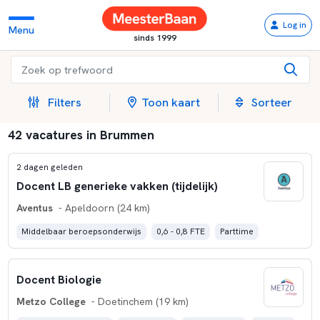
Log in
Menu
sinds 1999
Filters
Toon kaart
Sorteer
42 vacatures in Brummen
2 dagen geleden
Docent LB generieke vakken (tijdelijk)
Aventus
- Apeldoorn (24 km)
Middelbaar beroepsonderwijs
0,6 - 0,8 FTE
Parttime
Docent Biologie
Metzo College
- Doetinchem (19 km)