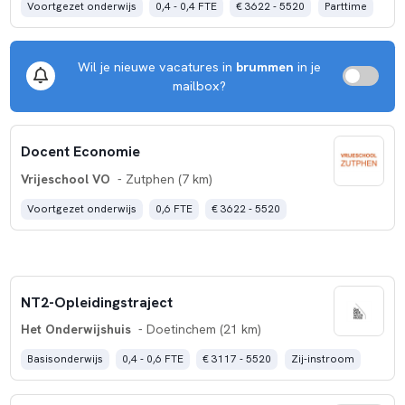
Voortgezet onderwijs
0,4 - 0,4 FTE
€ 3622 - 5520
Parttime
Wil je nieuwe vacatures in
brummen
in je
mailbox?
Docent Economie
Vrijeschool VO
- Zutphen (7 km)
Voortgezet onderwijs
0,6 FTE
€ 3622 - 5520
NT2-Opleidingstraject
Het Onderwijshuis
- Doetinchem (21 km)
Basisonderwijs
0,4 - 0,6 FTE
€ 3117 - 5520
Zij-instroom