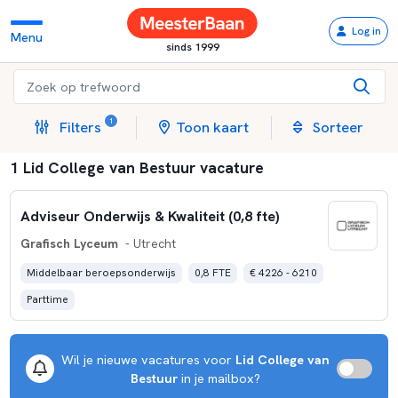
Log in
Menu
sinds 1999
1
Filters
Toon kaart
Sorteer
1 Lid College van Bestuur vacature
Adviseur Onderwijs & Kwaliteit (0,8 fte)
Grafisch Lyceum
- Utrecht
Middelbaar beroepsonderwijs
0,8 FTE
€ 4226 - 6210
Parttime
Wil je nieuwe vacatures voor
Lid College van
Bestuur
in je mailbox?