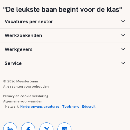
"De leukste baan begint voor de klas"
Vacatures per sector
Werkzoekenden
Basisonderwijs
Werkgevers
Speciaal (basis) onderwijs
Aanmelden
Service
Voortgezet onderwijs
Vacatures
Inloggen
Voortgezet speciaal onderwijs
Scholen
Informatie
Contact
© 2026 MeesterBaan
Alle rechten voorbehouden
Middelbaar beroepsonderwijs
Opleidingen
Tarieven
FAQ
Privacy en cookie verklaring
Algemene voorwaarden
Kinderopvang
Zij-instroom informatie
Registreren
Onderwijs links
Netwerk:
Kinderopvang vacatures
|
Toolshero
|
Educruit
Hoger beroepsonderwijs
Banenmarkten
Referenties
Over ons