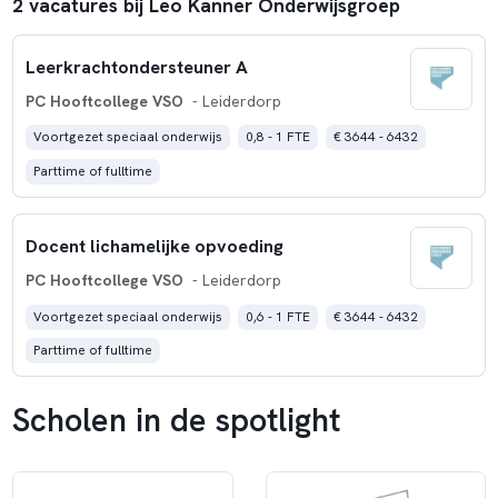
2 vacatures bij Leo Kanner Onderwijsgroep
ons leven extra kleur.
Leerkrachtondersteuner A
PC Hooftcollege VSO
- Leiderdorp
Voortgezet speciaal onderwijs
0,8 - 1 FTE
€ 3644 - 6432
Parttime of fulltime
Docent lichamelijke opvoeding
PC Hooftcollege VSO
- Leiderdorp
Voortgezet speciaal onderwijs
0,6 - 1 FTE
€ 3644 - 6432
Parttime of fulltime
Scholen in de spotlight