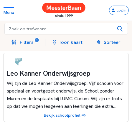
Log in
Menu
sinds 1999
1
Filters
Toon kaart
Sorteer
Leo Kanner Onderwijsgroep
Wij zijn de Leo Kanner Onderwijsgroep. Vijf scholen voor
speciaal en voortgezet onderwijs, de School zonder
Muren en de lesplaats bij LUMC-Curium. Wij zijn er trots
op dat we mogen lesgeven aan leerlingen die extra
ondersteuning nodig hebben. Zo dragen we er aan bij dat
Bekijk schoolprofiel
iedere leerling met zijn of haar eigen talenten tot zijn
recht komt. Het werken met hen is uidagend en geeft