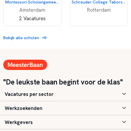
Montessori Scholengemeenschap Amsterdam
Schreuder College Taborstraat
Amsterdam
Rotterdam
2 Vacatures
Bekijk alle scholen
"De leukste baan begint voor de klas"
Vacatures per sector
Werkzoekenden
Basisonderwijs
Werkgevers
Speciaal (basis) onderwijs
Aanmelden