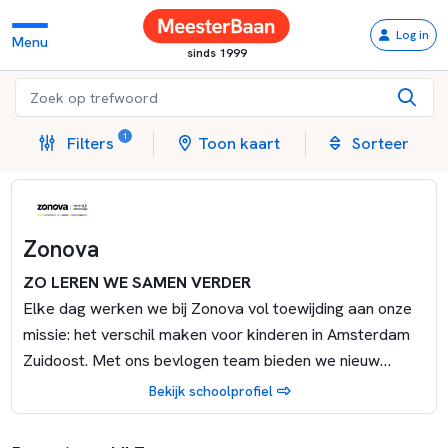
Log in
Menu
sinds 1999
1
Filters
Toon kaart
Sorteer
Zonova
ZO LEREN WE SAMEN VERDER
Elke dag werken we bij Zonova vol toewijding aan onze
missie: het verschil maken voor kinderen in Amsterdam
Zuidoost. Met ons bevlogen team bieden we nieuw
perspectief en gaan we van de gebaande paden, zodat
Bekijk schoolprofiel
kinderen het beste uit zichzelf halen. We staan midden in
de gemeenschap en zijn verbonden met de buurt, de