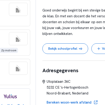
International
Goed onderwijs begint bij een stevige ba
Pleion, Nieuw /
de klas. En met een docent die het vers
/ conceptuee
docenten en scholen bij elkaar op een man
Gepersonalise
bij jouw vak, jouw voorkeuren en jouw 
IPC, Je
blijven ontwikkelen.
Ervaringsg
Onderw
Bekijk schoolprofiel
V
Zij-instroom
Adresgegevens
Utopialaan 36C
5232 CE 's-Hertogenbosch
Noord-Brabant, Nederland
Bereken woon-werk afstand