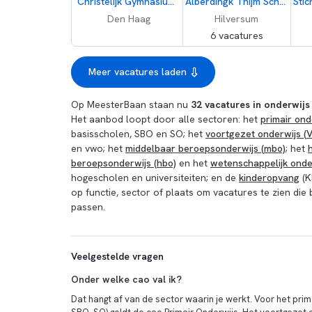
Christelijk Gymnasium Sorghvliet
Alberdingk Thijm Scholen
Den Haag
Hilversum
6 vacatures
Meer vacatures laden
Op MeesterBaan staan nu
32 vacatures in onderwij
Het aanbod loopt door alle sectoren: het
primair ond
basisscholen, SBO en SO; het
voortgezet onderwijs (
en vwo; het
middelbaar beroepsonderwijs (mbo)
; het
beroepsonderwijs (hbo)
en het
wetenschappelijk onde
hogescholen en universiteiten; en de
kinderopvang
(K
op functie, sector of plaats om vacatures te zien die b
passen.
Veelgestelde vragen
Onder welke cao val ik?
Dat hangt af van de sector waarin je werkt. Voor het prim