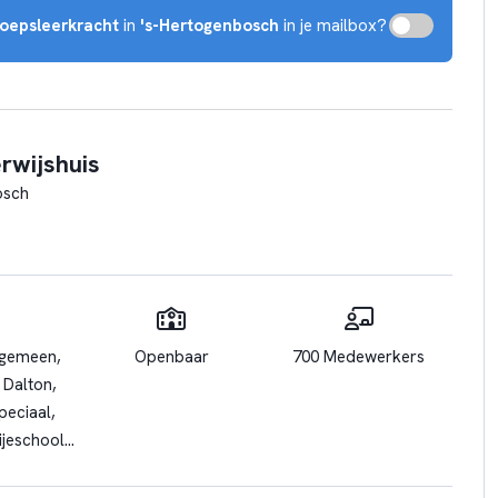
oepsleerkracht
in
's-Hertogenbosch
in je mailbox?
rwijshuis
osch
lgemeen,
Openbaar
700 Medewerkers
 Dalton,
peciaal,
rijeschool,
erwijs,
 OGO,