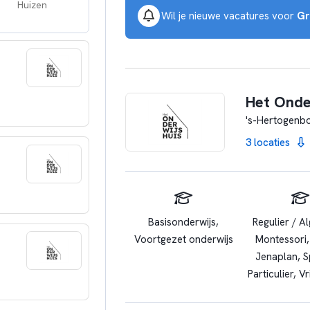
Huizen
Wil je nieuwe vacatures voor
Gr
Het Onde
's-Hertogenb
3 locaties
Basisonderwijs,
Regulier / A
Voortgezet onderwijs
Montessori,
Jenaplan, S
Particulier, V
Praktijkond
Rebound,