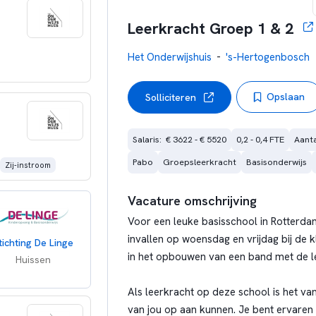
Leerkracht Groep 1 & 2
-
Het Onderwijshuis
's-Hertogenbosch
Opslaan
Solliciteren
Salaris:  € 3622 - € 5520
0,2 - 0,4 FTE
Aanta
Pabo
Groepsleerkracht
Basisonderwijs
Zij-instroom
Vacature omschrijving
Voor een leuke basisschool in Rotterdam
invallen op woensdag en vrijdag bij de k
tichting De Linge
in het opbouwen van een band met de le
Huissen
Als leerkracht op deze school is het van
van jou op aan kunnen. Je bent ervaren 