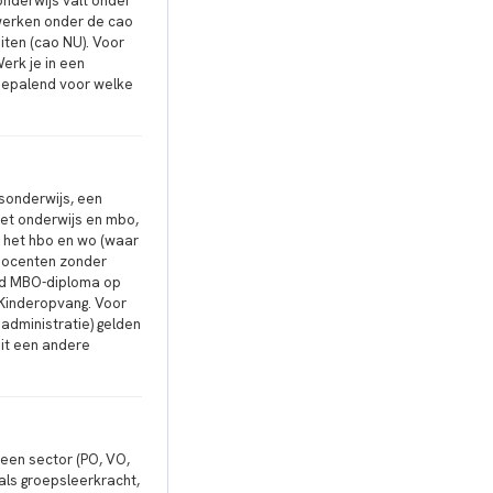
onderwijs valt onder
werken onder de cao
iten (cao NU). Voor
erk je in een
 bepalend voor welke
sonderwijs, een
et onderwijs en mbo,
 het hbo en wo (waar
r docenten zonder
end MBO-diploma op
r Kinderopvang. Voor
administratie) gelden
uit een andere
 een sector (PO, VO,
als groepsleerkracht,