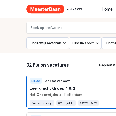
Home
sinds 1999
Onderwijssectoren
Functie soort
Functi
32 Pleion vacatures
NIEUW
Vandaag geplaatst
Leerkracht Groep 1 & 2
Het Onderwijshuis
- Rotterdam
Basisonderwijs
0,2 - 0,4 FTE
€ 3622 - 5520