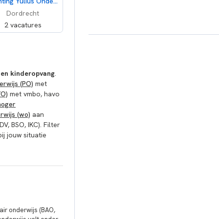
Stichting Yulius Onderwijs
Dordrecht
2 vacatures
s en kinderopvang
.
erwijs (PO)
met
VO)
met vmbo, havo
hoger
rwijs (wo)
aan
DV, BSO, IKC). Filter
ij jouw situatie
air onderwijs (BAO,