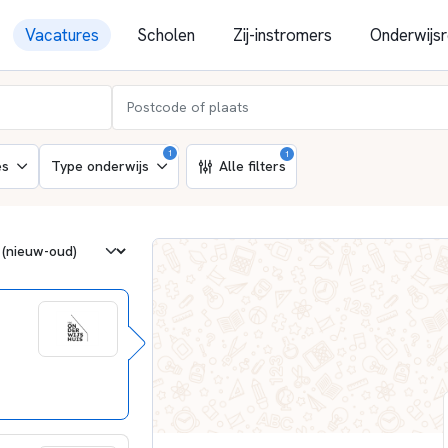
Vacatures
Scholen
Zij-instromers
Onderwijsr
1
1
es
Type onderwijs
Alle filters