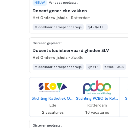
NIEUW
Vandaag geplaatst
Docent generieke vakken
Het Onderwijshuis
- Rotterdam
Middelbaar beroepsonderwijs
0,4 - 0,6 FTE
Gisteren geplaatst
Docent studieleervaardigheden SLV
Het Onderwijshuis
- Zwolle
Middelbaar beroepsonderwijs
0,2 FTE
€ 2800 - 3400
Stichting Katholiek Onderwijs Veluwe Vallei
Stichting PCBO te Rotterdam-Zuid
S
Ede
Rotterdam
2 vacatures
10 vacatures
Gisteren geplaatst