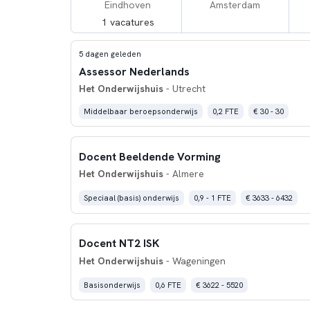
Eindhoven
Amsterdam
1 vacatures
5 dagen geleden
Assessor Nederlands
Het Onderwijshuis
- Utrecht
Middelbaar beroepsonderwijs
0,2 FTE
€ 30 - 30
Docent Beeldende Vorming
Het Onderwijshuis
- Almere
Speciaal (basis) onderwijs
0,9 - 1 FTE
€ 3633 - 6432
Docent NT2 ISK
Het Onderwijshuis
- Wageningen
Basisonderwijs
0,6 FTE
€ 3622 - 5520