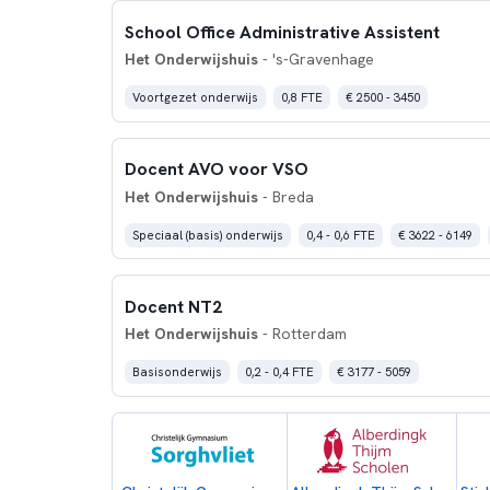
School Office Administrative Assistent
Het Onderwijshuis
- 's-Gravenhage
Voortgezet onderwijs
0,8 FTE
€ 2500 - 3450
Docent AVO voor VSO
Het Onderwijshuis
- Breda
Speciaal (basis) onderwijs
0,4 - 0,6 FTE
€ 3622 - 6149
Docent NT2
Het Onderwijshuis
- Rotterdam
Basisonderwijs
0,2 - 0,4 FTE
€ 3177 - 5059