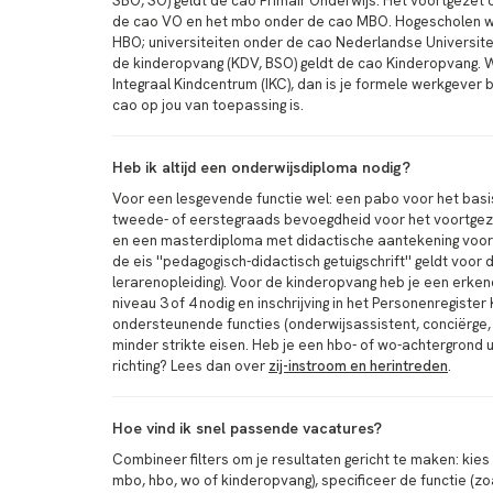
SBO, SO) geldt de cao Primair Onderwijs. Het voortgezet 
de cao VO en het mbo onder de cao MBO. Hogescholen 
HBO; universiteiten onder de cao Nederlandse Universite
de kinderopvang (KDV, BSO) geldt de cao Kinderopvang. W
Integraal Kindcentrum (IKC), dan is je formele werkgever
cao op jou van toepassing is.
Heb ik altijd een onderwijsdiploma nodig?
Voor een lesgevende functie wel: een pabo voor het basi
tweede- of eerstegraads bevoegdheid voor het voortgez
en een masterdiploma met didactische aantekening voor
de eis ''pedagogisch-didactisch getuigschrift'' geldt voo
lerarenopleiding). Voor de kinderopvang heb je een erk
niveau 3 of 4 nodig en inschrijving in het Personenregiste
ondersteunende functies (onderwijsassistent, conciërge, 
minder strikte eisen. Heb je een hbo- of wo-achtergrond 
richting? Lees dan over
zij-instroom en herintreden
.
Hoe vind ik snel passende vacatures?
Combineer filters om je resultaten gericht te maken: kies
mbo, hbo, wo of kinderopvang), specificeer de functie (zo