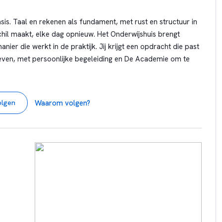
e school,
sis. Taal en rekenen als fundament, met rust en structuur in
 natuurlijk
chil maakt, elke dag opnieuw. Het Onderwijshuis brengt
l leren,
ier die werkt in de praktijk. Jij krijgt een opdracht die past
erd leren,
leven, met persoonlijke begeleiding en De Academie om te
elo,
ericht
ijs
Waarom volgen?
olgen