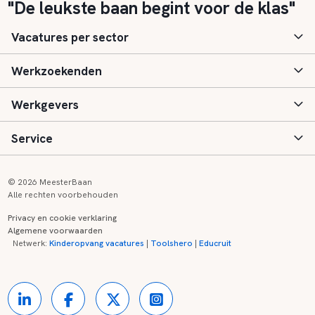
"De leukste baan begint voor de klas"
Vacatures per sector
Werkzoekenden
Basisonderwijs
Werkgevers
Speciaal (basis) onderwijs
Aanmelden
Service
Voortgezet onderwijs
Vacatures
Inloggen
Voortgezet speciaal onderwijs
Scholen
Informatie
Contact
© 2026 MeesterBaan
Alle rechten voorbehouden
Middelbaar beroepsonderwijs
Opleidingen
Tarieven
FAQ
Privacy en cookie verklaring
Algemene voorwaarden
Kinderopvang
Zij-instroom informatie
Registreren
Onderwijs links
Netwerk:
Kinderopvang vacatures
|
Toolshero
|
Educruit
Hoger beroepsonderwijs
Banenmarkten
Referenties
Over ons
Onderwijsregio's
Contact
Partners