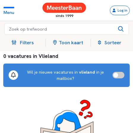
Log in
Menu
sinds 1999
Filters
Toon kaart
Sorteer
0 vacatures in Vlieland
Wil je nieuwe vacatures in
vlieland
in je
mailbox?