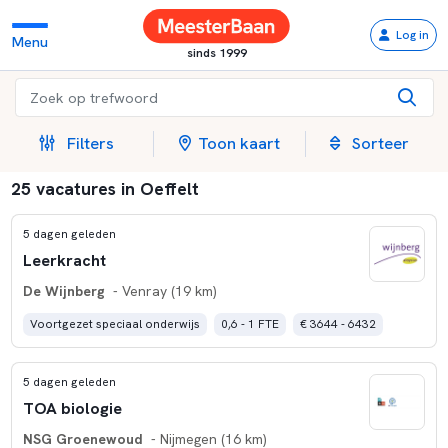
Log in
Menu
sinds 1999
Filters
Toon kaart
Sorteer
25 vacatures in Oeffelt
5 dagen geleden
Leerkracht
De Wijnberg
- Venray (19 km)
Voortgezet speciaal onderwijs
0,6 - 1 FTE
€ 3644 - 6432
5 dagen geleden
TOA biologie
NSG Groenewoud
- Nijmegen (16 km)