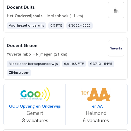
Docent Duits
Het Onderwijshuis
- Molenhoek (11 km)
Voortgezet onderwijs
0,5 FTE
€ 3622 - 5520
Docent Groen
Yuverta mbo
- Nijmegen (21 km)
Middelbaar beroepsonderwijs
0,6 - 0,8 FTE
€ 3713 - 5495
Zij-instroom
GOO Opvang en Onderwijs
Ter AA
Gemert
Helmond
3 vacatures
6 vacatures