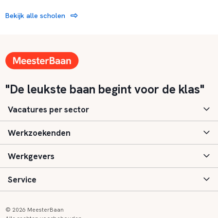
Bekijk alle scholen
"De leukste baan begint voor de klas"
Vacatures per sector
Werkzoekenden
Basisonderwijs
Werkgevers
Speciaal (basis) onderwijs
Aanmelden
Service
Voortgezet onderwijs
Vacatures
Inloggen
Voortgezet speciaal onderwijs
Scholen
Informatie
Contact
© 2026 MeesterBaan