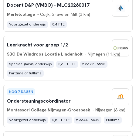
Docent D&P (VMBO) - MLC20260017
Merletcollege
- Cuijk, Grave en Mill (3 km)
Voortgezet onderwijs
0,4 FTE
Leerkracht voor groep 1/2
SBO De Windroos Locatie Lindenholt
- Nijmegen (11 km)
Speciaal (basis) onderwijs
0,6 - 1 FTE
€ 3622 - 5520
Parttime of fulltime
NOG 7 DAGEN
Ondersteuningscoördinator
Montessori College Nijmegen-Groesbeek
- Nijmegen (8 km)
Voortgezet onderwijs
0,8 - 1 FTE
€ 3644 - 6432
Fulltime