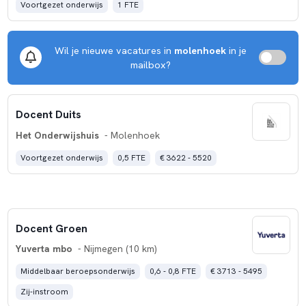
Voortgezet onderwijs
1 FTE
Wil je nieuwe vacatures in
molenhoek
in je
mailbox?
Docent Duits
Het Onderwijshuis
- Molenhoek
Voortgezet onderwijs
0,5 FTE
€ 3622 - 5520
Docent Groen
Yuverta mbo
- Nijmegen (10 km)
Middelbaar beroepsonderwijs
0,6 - 0,8 FTE
€ 3713 - 5495
Zij-instroom