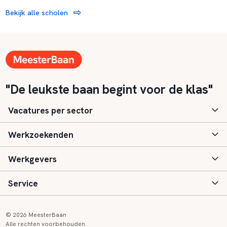
Bekijk alle scholen
"De leukste baan begint voor de klas"
Vacatures per sector
Werkzoekenden
Basisonderwijs
Werkgevers
Speciaal (basis) onderwijs
Aanmelden
Service
Voortgezet onderwijs
Vacatures
Inloggen
Voortgezet speciaal onderwijs
Scholen
Informatie
Contact
© 2026 MeesterBaan
Alle rechten voorbehouden