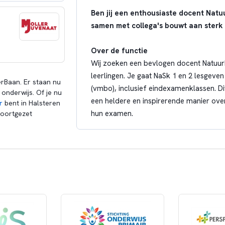
Ben jij een enthousiaste docent Natu
samen met collega's bouwt aan sterk
Over de functie
Wij zoeken een bevlogen docent Natuur
leerlingen. Je gaat NaSk 1 en 2 lesge
rBaan. Er staan nu
(vmbo), inclusief eindexamenklassen. Di
onderwijs. Of je nu
een heldere en inspirerende manier ove
r
bent in Halsteren
hun examen.
voortgezet
Wie zoeken wij?
Wij zoeken een docent die vanuit verbi
iedere leerling. Je draagt bij aan een ve
gehoord, gezien en gelijk voelen, en beg
groei. Jij bent:
een docent met de bevoegdheid vo
vaardig in het afstemmen op pedago