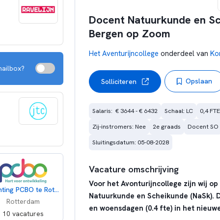
Docent Natuurkunde en Sch
Bergen op Zoom
Het Aventurijncollege
onderdeel van
Ko
mailbox?
Opslaan
Solliciteren
Salaris:  € 3644 - € 6432
Schaal: LC
0,4 FTE
Zij-instromers: Nee
2e graads
Docent SO
Sluitingsdatum: 05-08-2028
Vacature omschrijving
Voor het Avonturijncollege zijn wij 
Stichting PCBO te Rotterdam-Zuid
Natuurkunde en Scheikunde (NaSk). Di
Rotterdam
en woensdagen (0.4 fte) in het nieuwe
10 vacatures