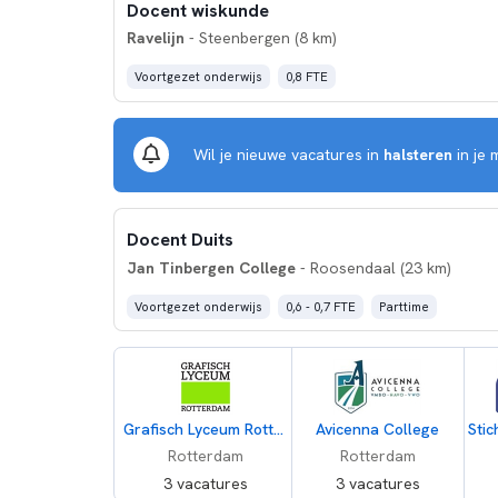
Docent wiskunde
Ravelijn
- Steenbergen (8 km)
Voortgezet onderwijs
0,8 FTE
Wil je nieuwe vacatures in
halsteren
in je 
Docent Duits
Jan Tinbergen College
- Roosendaal (23 km)
Voortgezet onderwijs
0,6 - 0,7 FTE
Parttime
Grafisch Lyceum Rotterdam
Avicenna College
Rotterdam
Rotterdam
3 vacatures
3 vacatures