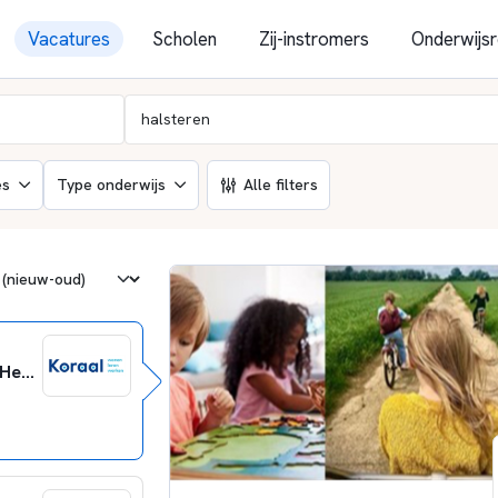
Vacatures
Scholen
Zij-instromers
Onderwijsr
es
Type onderwijs
Alle filters
Docent Natuurkunde en Scheikunde 0.4 fte - Het Aventurijncollege Bergen op Zoom