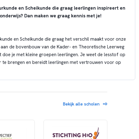
urkunde en Scheikunde die graag leerlingen inspireert en
 onderwijs? Dan maken we graag kennis met je!
kunde en Scheikunde die graag het verschil maakt voor onze
ven aan de bovenbouw van de Kader- en Theoretische Leerweg
t doe je met kleine groepen leerlingen. Je weet de lesstof op
r te brengen en bereidt leerlingen met vertrouwen voor op
nding werkt en oog heeft voor de unieke behoeften van
ilige en respectvolle leeromgeving waarin leerlingen zich
Bekijk alle scholen
eleidt hen zowel in hun leerproces als in hun persoonlijke
or één of beiden vakken;
gische en didactische behoeften van de leerling;