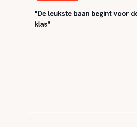
"De leukste baan begint voor d
klas"
© 2026
|
Alle rechten
|
Privacy en 
MeesterBaan
voorbehouden
verklaring