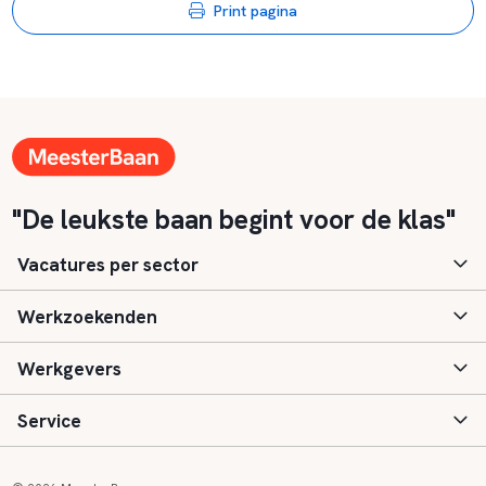
Print pagina
"De leukste baan begint voor de klas"
Vacatures per sector
Werkzoekenden
Basisonderwijs
Werkgevers
Speciaal (basis) onderwijs
Aanmelden
Service
Voortgezet onderwijs
Vacatures
Inloggen
Voortgezet speciaal onderwijs
Scholen
Informatie
Contact