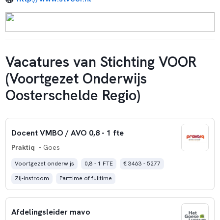
Vacatures van Stichting VOOR
(Voortgezet Onderwijs
Oosterschelde Regio)
Docent VMBO / AVO 0,8 - 1 fte
Praktiq
- Goes
Voortgezet onderwijs
0,8 - 1 FTE
€ 3463 - 5277
Zij-instroom
Parttime of fulltime
Afdelingsleider mavo