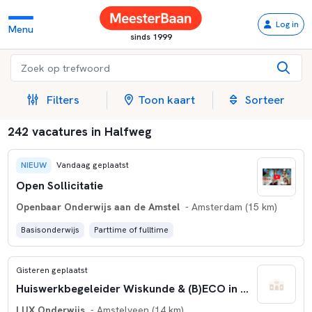
Log in
Menu
sinds 1999
Filters
Toon kaart
Sorteer
242 vacatures in Halfweg
NIEUW
Vandaag geplaatst
Open Sollicitatie
Openbaar Onderwijs aan de Amstel
- Amsterdam (15 km)
Basisonderwijs
Parttime of fulltime
Gisteren geplaatst
Huiswerkbegeleider Wiskunde & (B)ECO in Amstelveen
LUX Onderwijs
- Amstelveen (14 km)