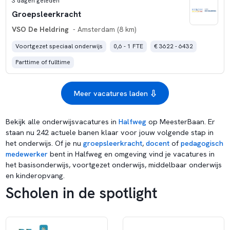
3 dagen geleden
Groepsleerkracht
VSO De Heldring
- Amsterdam (8 km)
Voortgezet speciaal onderwijs
0,6 - 1 FTE
€ 3622 - 6432
Parttime of fulltime
Meer vacatures laden
Bekijk alle onderwijsvacatures in
Halfweg
op MeesterBaan. Er
staan nu 242 actuele banen klaar voor jouw volgende stap in
het onderwijs. Of je nu
groepsleerkracht
,
docent
of
pedagogisch
medewerker
bent in Halfweg en omgeving vind je vacatures in
het basisonderwijs, voortgezet onderwijs, middelbaar onderwijs
en kinderopvang.
Scholen in de spotlight