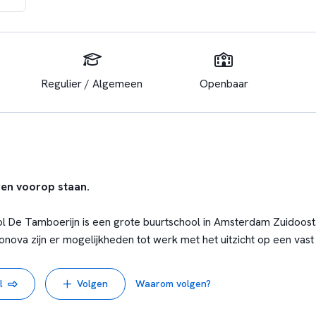
Regulier / Algemeen
Openbaar
ren voorop staan.
 De Tamboerijn is een grote buurtschool in Amsterdam Zuidoost
onova zijn er mogelijkheden tot werk met het uitzicht op een vast
ct met leerkrachten van binnen en buiten de regio die werken in
ijk vinden.
l
Volgen
Waarom volgen?
n ontwikkeling; momenteel zijn we onder andere bezig met Lessons