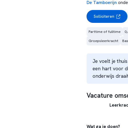
De Tamboerijn
onde
Solliciteren
Parttime of fulltime
0,
Groepsleerkracht
Bas
Je voelt je thu
een hart voor 
onderwijs draai
Vacature omsc
Leerkra
Wat ga je doen?