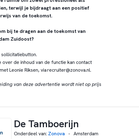
 de ruimte om zowel professioneel als
en, terwijl je bijdraagt aan een positief
erwijs van de toekomst.
 om bij te dragen aan de toekomst van
rdam Zuidoost?
sollicitatiebutton.
 over de inhoud van de functie kan contact
t Leonie Riksen, via
recruiter@zonova.nl
.
eiding van deze advertentie wordt niet op prijs
De Tamboerijn
Onderdeel van
:
Zonova
-
Amsterdam