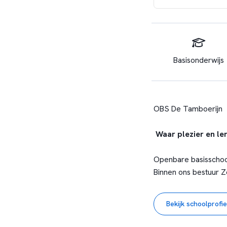
Basisonderwijs
OBS De Tamboerijn
Waar plezier en le
Openbare basisschool
Binnen ons bestuur Z
komen graag in conta
Amsterdam aantrekkel
Bekijk schoolprofie
De school is volop i