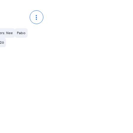
ers: Nee
Pabo
026