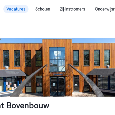
Vacatures
Scholen
Zij-instromers
Onderwijsr
ht Bovenbouw