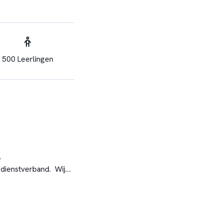
500 Leerlingen
.
 dienstverband. Wij
 de hyperdiverse stad
tudy, het