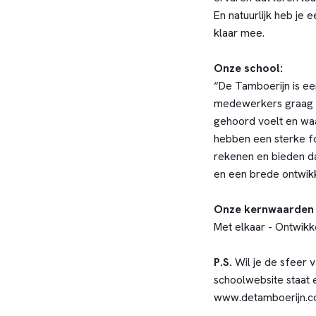
En natuurlijk heb je 
klaar mee.
Onze school:
“De Tamboerijn is ee
medewerkers graag zi
gehoord voelt en waa
hebben een sterke fo
rekenen en bieden da
en een brede ontwi
Onze kernwaarden z
Met elkaar - Ontwikke
P.S.
Wil je de sfeer 
schoolwebsite staat 
www.detamboerijn.