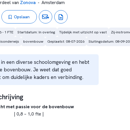
rdeel van
Zonova
-
Amsterdam
Opslaan
6 - 1 FTE
Startdatum: In overleg
Tijdelijk met uitzicht op vast
Zij-instrom
isonderwijs
bovenbouw
Geplaatst: 08-07-2026
Sluitingsdatum: 08-09-2
is in een diverse schoolomgeving en hebt
de bovenbouw. Je weet dat goed
t om duidelijke kaders en verbinding.
hrijving
cht met passie voor de bovenbouw
| 0,8 – 1,0 fte |