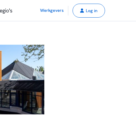
egio's
Werkgevers
Log in