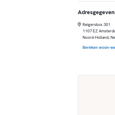
rekenonderwijs en de
Adresgegeven
Onze kernwaarden zi
Reigersbos 301
De Tamboerijn staat 
1107 EZ Amsterd
met de metro en park
Noord-Holland, N
personeelsleden waaro
Bereken woon-we
leerlingen hanteren w