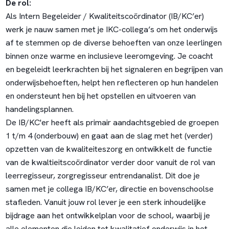
De rol:
Als Intern Begeleider / Kwaliteitscoördinator (IB/KC’er)
werk je nauw samen met je IKC-collega’s om het onderwijs
af te stemmen op de diverse behoeften van onze leerlingen
binnen onze warme en inclusieve leeromgeving. Je coacht
en begeleidt leerkrachten bij het signaleren en begrijpen van
onderwijsbehoeften, helpt hen reflecteren op hun handelen
en ondersteunt hen bij het opstellen en uitvoeren van
handelingsplannen.
De IB/KC'er heeft als primair aandachtsgebied de groepen
1 t/m 4 (onderbouw) en gaat aan de slag met het (verder)
opzetten van de kwaliteiteszorg en ontwikkelt de functie
van de kwaltieitscoördinator verder door vanuit de rol van
leerregisseur, zorgregisseur entrendanalist. Dit doe je
samen met je collega IB/KC’er, directie en bovenschoolse
stafleden. Vanuit jouw rol lever je een sterk inhoudelijke
bijdrage aan het ontwikkelplan voor de school, waarbij je
alle elementen die leiden tot kwalitatief onderwijs in het