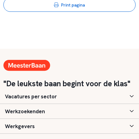
Print pagina
"De leukste baan begint voor de klas"
Vacatures per sector
Werkzoekenden
Basisonderwijs
Werkgevers
Speciaal (basis) onderwijs
Aanmelden