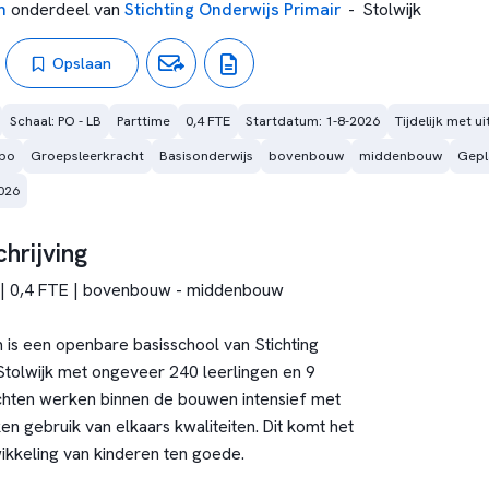
m
onderdeel van
Stichting Onderwijs Primair
-
Stolwijk
Opslaan
Schaal: PO - LB
Parttime
0,4 FTE
Startdatum: 1-8-2026
Tijdelijk met u
bo
Groepsleerkracht
Basisonderwijs
bovenbouw
middenbouw
Gepl
026
hrijving
 | 0,4 FTE | bovenbouw - middenbouw
is een openbare basisschool van Stichting
 Stolwijk met ongeveer 240 leerlingen en 9
chten werken binnen de bouwen intensief met
n gebruik van elkaars kwaliteiten. Dit komt het
ikkeling van kinderen ten goede.