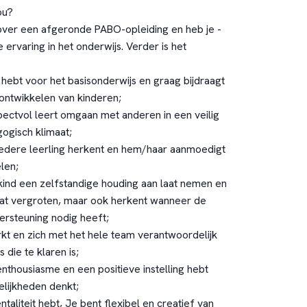
ou?
e over een afgeronde PABO-opleiding en heb je -
e ervaring in het onderwijs. Verder is het
 hebt voor het basisonderwijs en graag bijdraagt
 ontwikkelen van kinderen;
spectvol leert omgaan met anderen in een veilig
gogisch klimaat;
iedere leerling herkent en hem/haar aanmoedigt
len;
kind een zelfstandige houding aan laat nemen en
at vergroten, maar ook herkent wanneer de
ersteuning nodig heeft;
t en zich met het hele team verantwoordelijk
 die te klaren is;
nthousiasme en een positieve instelling hebt
elijkheden denkt;
aliteit hebt, Je bent flexibel en creatief van