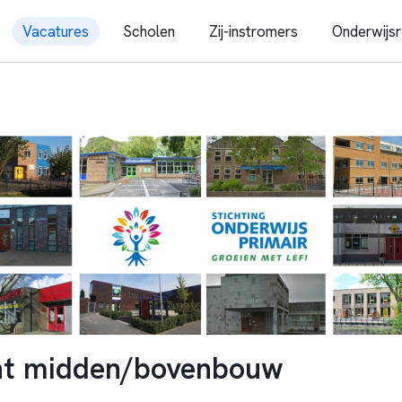
Vacatures
Scholen
Zij-instromers
Onderwijsr
ht midden/bovenbouw