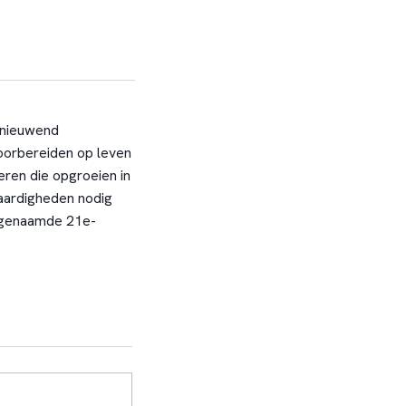
rnieuwend
voorbereiden op leven
eren die opgroeien in
vaardigheden nodig
zogenaamde 21e-