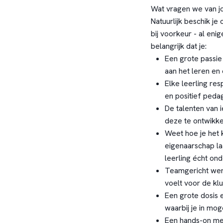
Wat vragen we van j
Natuurlijk beschik j
bij voorkeur - al enig
belangrijk dat je:
Een grote passie
aan het leren en
Elke leerling re
en positief peda
De talenten van 
deze te ontwikke
Weet hoe je het 
eigenaarschap la
leerling écht ond
Teamgericht werk
voelt voor de klus
Een grote dosis e
waarbij je in mog
Een hands-on ment