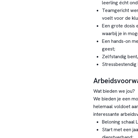
leerling écht ond
Teamgericht werk
voelt voor de klus
Een grote dosis e
waarbij je in mog
Een hands-on ment
geest;
Zelfstandig bent
Stressbestendig 
Arbeidsvoorw
Wat bieden we jou?
We bieden je een moo
helemaal voldoet aa
interessante arbeid
Beloning schaal
Start met een jaa
dienstverband;