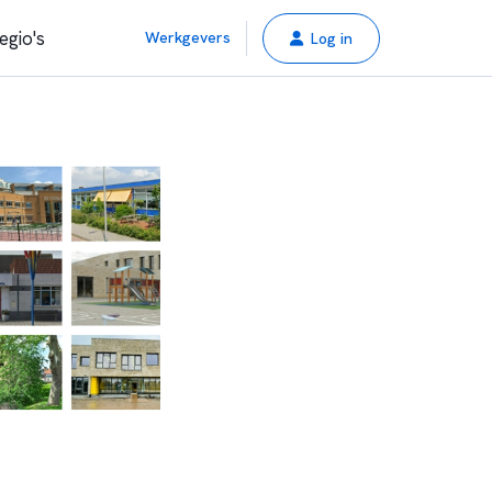
egio's
Werkgevers
Log in