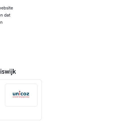
website
n dat
en
iswijk