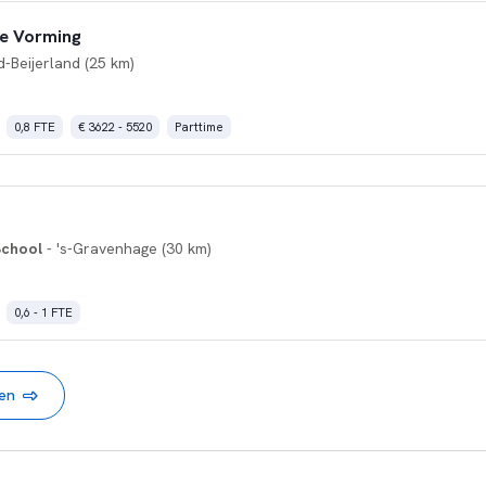
e Vorming
-Beijerland (25 km)
0,8 FTE
€ 3622 - 5520
Parttime
School
- 's-Gravenhage (30 km)
0,6 - 1 FTE
nen