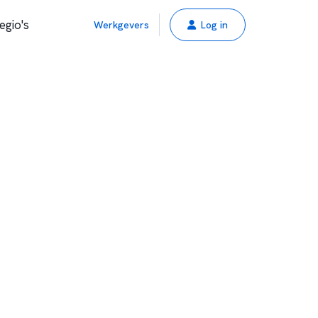
egio's
Werkgevers
Log in