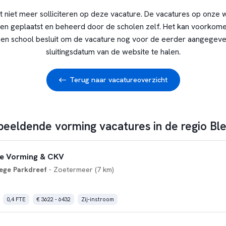
t niet meer solliciteren op deze vacature. De vacatures op onze 
en geplaatst en beheerd door de scholen zelf. Het kan voorkome
en school besluit om de vacature nog voor de eerder aangegev
sluitingsdatum van de website te halen.
Terug naar vacatureoverzicht
beeldende vorming vacatures in de regio Ble
e Vorming & CKV
ege Parkdreef
- Zoetermeer (7 km)
0,4 FTE
€ 3622 - 6432
Zij-instroom