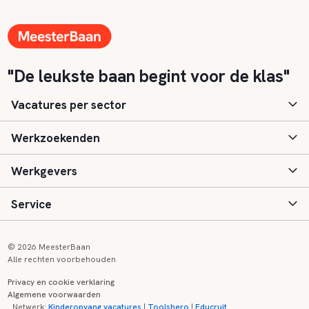
"De leukste baan begint voor de klas"
Vacatures per sector
Werkzoekenden
Basisonderwijs
Werkgevers
Speciaal (basis) onderwijs
Aanmelden
Service
Voortgezet onderwijs
Vacatures
Inloggen
Voortgezet speciaal onderwijs
Scholen
Informatie
Contact
© 2026 MeesterBaan
Alle rechten voorbehouden
Middelbaar beroepsonderwijs
Opleidingen
Tarieven
FAQ
Privacy en cookie verklaring
Algemene voorwaarden
Kinderopvang
Zij-instroom informatie
Registreren
Onderwijs links
Netwerk:
Kinderopvang vacatures
|
Toolshero
|
Educruit