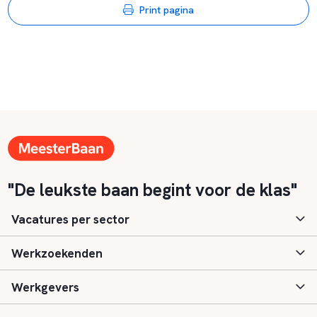
Print pagina
"De leukste baan begint voor de klas"
Vacatures per sector
Werkzoekenden
Basisonderwijs
Werkgevers
Speciaal (basis) onderwijs
Aanmelden