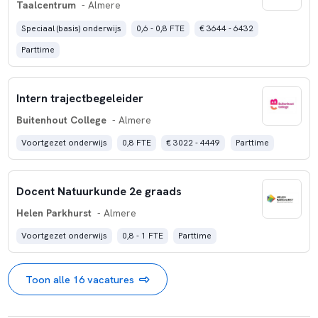
Taalcentrum
- Almere
Speciaal (basis) onderwijs
0,6 - 0,8 FTE
€ 3644 - 6432
Parttime
Intern trajectbegeleider
Buitenhout College
- Almere
Voortgezet onderwijs
0,8 FTE
€ 3022 - 4449
Parttime
Docent Natuurkunde 2e graads
Helen Parkhurst
- Almere
Voortgezet onderwijs
0,8 - 1 FTE
Parttime
Toon alle 16 vacatures