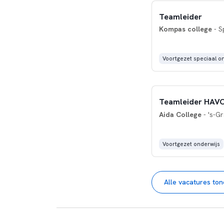
Teamleider
Kompas college
- S
Voortgezet speciaal o
Teamleider HAVO
Aida College
- 's-G
Voortgezet onderwijs
Alle vacatures to