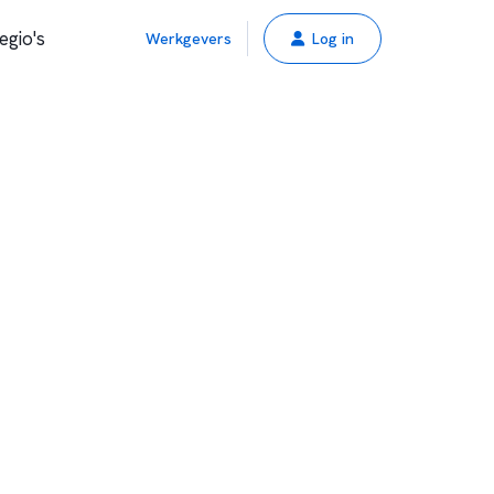
egio's
Werkgevers
Log in