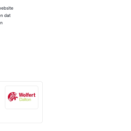
website
n dat
en