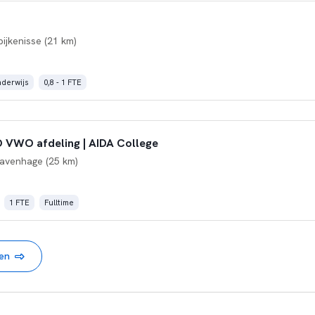
pijkenisse (21 km)
nderwijs
0,8 - 1 FTE
 VWO afdeling | AIDA College
ravenhage (25 km)
1 FTE
Fulltime
nen