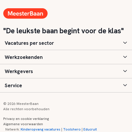
"De leukste baan begint voor de klas"
Vacatures per sector
Werkzoekenden
Basisonderwijs
Werkgevers
Speciaal (basis) onderwijs
Aanmelden
Service
Voortgezet onderwijs
Vacatures
Inloggen
Voortgezet speciaal onderwijs
Scholen
Informatie
Contact
© 2026 MeesterBaan
Alle rechten voorbehouden
Middelbaar beroepsonderwijs
Opleidingen
Tarieven
FAQ
Privacy en cookie verklaring
Algemene voorwaarden
Kinderopvang
Zij-instroom informatie
Registreren
Onderwijs links
Netwerk:
Kinderopvang vacatures
|
Toolshero
|
Educruit