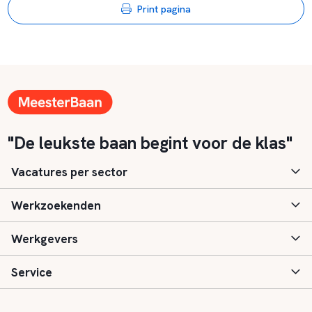
Print pagina
"De leukste baan begint voor de klas"
Vacatures per sector
Werkzoekenden
Basisonderwijs
Werkgevers
Speciaal (basis) onderwijs
Aanmelden
Service
Voortgezet onderwijs
Vacatures
Inloggen
Voortgezet speciaal onderwijs
Scholen
Informatie
Contact