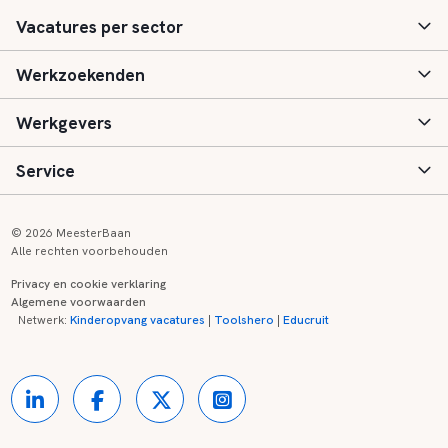
Vacatures per sector
Werkzoekenden
Basisonderwijs
Werkgevers
Speciaal (basis) onderwijs
Aanmelden
Service
Voortgezet onderwijs
Vacatures
Inloggen
Voortgezet speciaal onderwijs
Scholen
Informatie
Contact
© 2026 MeesterBaan
Alle rechten voorbehouden
Middelbaar beroepsonderwijs
Opleidingen
Tarieven
FAQ
Privacy en cookie verklaring
Algemene voorwaarden
Kinderopvang
Zij-instroom informatie
Registreren
Onderwijs links
Netwerk:
Kinderopvang vacatures
|
Toolshero
|
Educruit
Hoger beroepsonderwijs
Banenmarkten
Referenties
Over ons
Onderwijsregio's
Contact
Partners