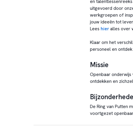
en talentlessenreeks 
uitgevoerd door onze
werkgroepen of inspi
jouw ideeën tot leven
Lees
hier
alles over 
Klaar om het versch
personeel en ontdek 
Missie
Openbaar onderwijs wa
ontdekken en zichzelf
Bijzonderhed
De Ring van Putten m
voortgezet openbaar