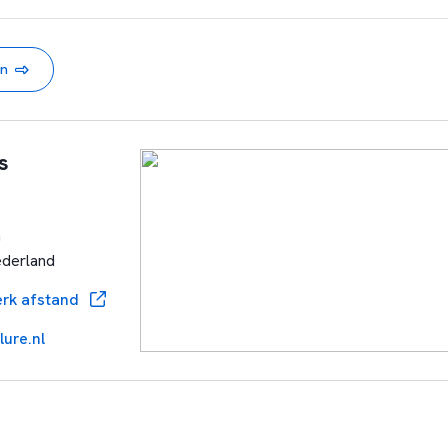
en
s
m
ederland
rk afstand
lure.nl