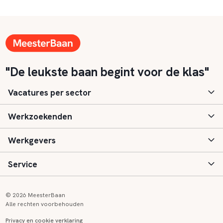
"De leukste baan begint voor de klas"
Vacatures per sector
Werkzoekenden
Basisonderwijs
Werkgevers
Speciaal (basis) onderwijs
Aanmelden
Service
Voortgezet onderwijs
Vacatures
Inloggen
Voortgezet speciaal onderwijs
Scholen
Informatie
Contact
© 2026 MeesterBaan
Alle rechten voorbehouden
Middelbaar beroepsonderwijs
Opleidingen
Tarieven
FAQ
Privacy en cookie verklaring