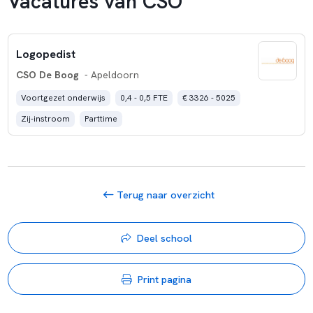
Vacatures van CSO
Logopedist
CSO De Boog
- Apeldoorn
Voortgezet onderwijs
0,4 - 0,5 FTE
€ 3326 - 5025
Zij-instroom
Parttime
Terug naar overzicht
Deel school
Print pagina