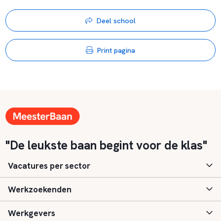
Deel school
Print pagina
"De leukste baan begint voor de klas"
Vacatures per sector
Werkzoekenden
Basisonderwijs
Werkgevers
Speciaal (basis) onderwijs
Aanmelden