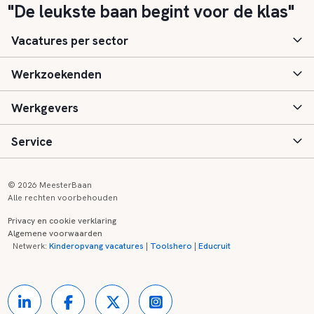
"De leukste baan begint voor de klas"
Vacatures per sector
Werkzoekenden
Basisonderwijs
Werkgevers
Speciaal (basis) onderwijs
Aanmelden
Service
Voortgezet onderwijs
Vacatures
Inloggen
Voortgezet speciaal onderwijs
Scholen
Informatie
Contact
© 2026 MeesterBaan
Alle rechten voorbehouden
Middelbaar beroepsonderwijs
Opleidingen
Tarieven
FAQ
Privacy en cookie verklaring
Algemene voorwaarden
Kinderopvang
Zij-instroom informatie
Registreren
Onderwijs links
Netwerk:
Kinderopvang vacatures
|
Toolshero
|
Educruit
Hoger beroepsonderwijs
Banenmarkten
Referenties
Over ons
Onderwijsregio's
Contact
Partners