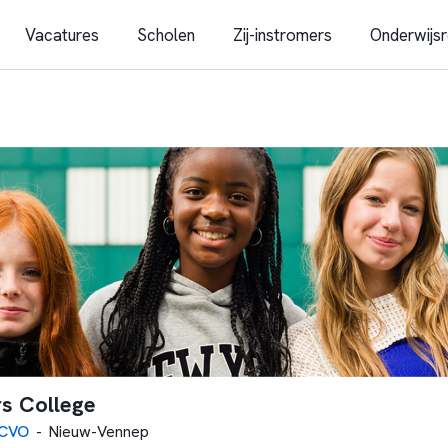
Vacatures
Scholen
Zij-instromers
Onderwijsr
rs College
-CVO
-
Nieuw-Vennep