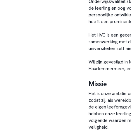
Onderwijskwaliteit st
de leerling en oog vo
persoonlijke ontwik
heeft een prominente
Het HVC is een gecert
samenwerking met de
universiteiten zelf n
Wij zijn gevestigd i
Haarlemmermeer, en z
Missie
Het is onze ambitie 
zodat zij, als werel
de eigen leefomgevi
hebben onze leerling
volgende waarden me
veiligheid.