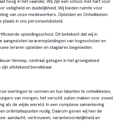
aat hoog in het vaandel. Wij zijn een school met hart voor
or veiligheid en duidelijkheid. Wij bieden ruimte voor
keling van onze medewerkers. Opleiden en Ontwikkelen
 plaats in ons personeelsbeleid.
ificeerde opleidingsschool. Dit betekent dat wij in
 aangesloten lerarenopleidingen van hogescholen en
ieuwe leraren opleiden en stagiaires begeleiden.
n Nieuw-Vennep, centraal gelegen in het groeigebied
ijn uitstekend bereikbaar.
onze leerlingen te vormen en hun talenten te ontwikkelen,
dburgers van morgen, het verschil zullen maken voor zowel
ng als de wijde wereld. In een complexe samenleving
en oriëntatiepunten nodig. Daarom geven wij hen de
e: aandacht, vertrouwen, verantwoordelijkheid en