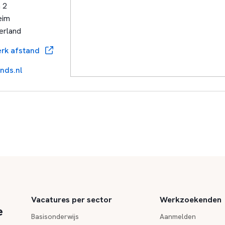
 2
eim
erland
rk afstand
ands.nl
Vacatures per sector
Werkzoekenden
e
Basisonderwijs
Aanmelden