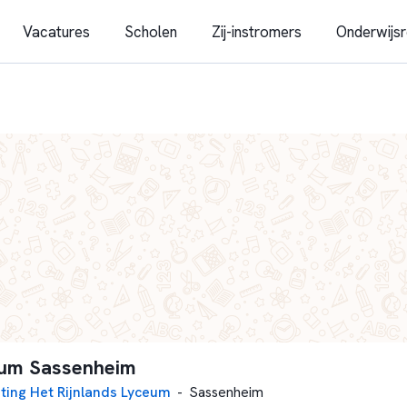
Vacatures
Scholen
Zij-instromers
Onderwijsr
eum Sassenheim
hting Het Rijnlands Lyceum
-
Sassenheim