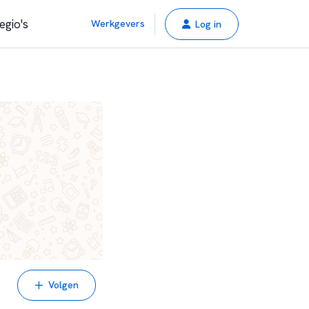
egio's
Werkgevers
Log in
Volgen