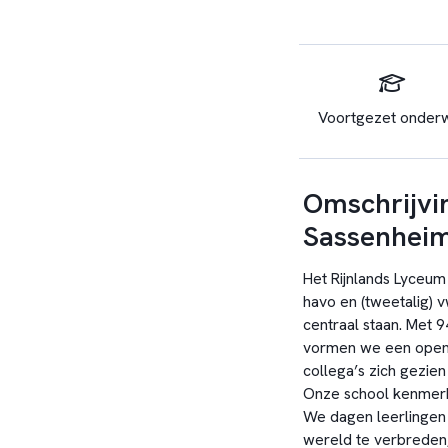
Voortgezet onderw
Omschrijvi
Sassenhei
Het Rijnlands Lyceum
havo en (tweetalig) 
centraal staan. Met
vormen we een open 
collega’s zich gezien
Onze school kenmerk
We dagen leerlingen u
wereld te verbreden,