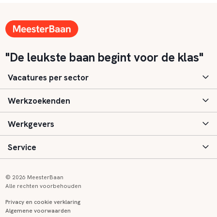
"De leukste baan begint voor de klas"
Vacatures per sector
Werkzoekenden
Basisonderwijs
Werkgevers
Speciaal (basis) onderwijs
Aanmelden
Service
Voortgezet onderwijs
Vacatures
Inloggen
Voortgezet speciaal onderwijs
Scholen
Informatie
Contact
© 2026 MeesterBaan
Alle rechten voorbehouden
Middelbaar beroepsonderwijs
Opleidingen
Tarieven
FAQ
Privacy en cookie verklaring
Algemene voorwaarden
Kinderopvang
Zij-instroom informatie
Registreren
Onderwijs links