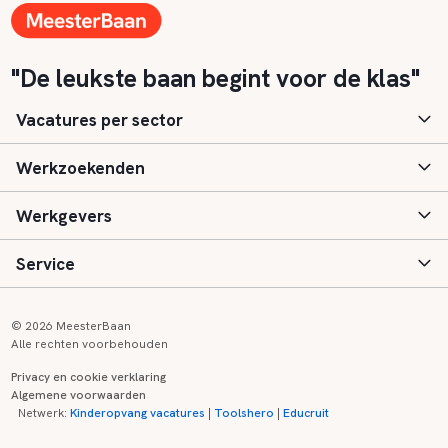
"De leukste baan begint voor de klas"
Vacatures per sector
Werkzoekenden
Basisonderwijs
Werkgevers
Speciaal (basis) onderwijs
Aanmelden
Service
Voortgezet onderwijs
Vacatures
Inloggen
Voortgezet speciaal onderwijs
Scholen
Informatie
Contact
© 2026 MeesterBaan
Alle rechten voorbehouden
Middelbaar beroepsonderwijs
Opleidingen
Tarieven
FAQ
Privacy en cookie verklaring
Algemene voorwaarden
Kinderopvang
Zij-instroom informatie
Registreren
Onderwijs links
Netwerk:
Kinderopvang vacatures
|
Toolshero
|
Educruit