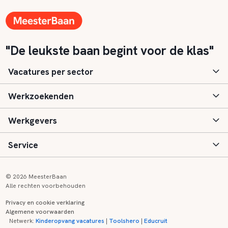
"De leukste baan begint voor de klas"
Vacatures per sector
Werkzoekenden
Basisonderwijs
Werkgevers
Speciaal (basis) onderwijs
Aanmelden
Service
Voortgezet onderwijs
Vacatures
Inloggen
Voortgezet speciaal onderwijs
Scholen
Informatie
Contact
© 2026 MeesterBaan
Alle rechten voorbehouden
Middelbaar beroepsonderwijs
Opleidingen
Tarieven
FAQ
Privacy en cookie verklaring
Algemene voorwaarden
Kinderopvang
Zij-instroom informatie
Registreren
Onderwijs links
Netwerk:
Kinderopvang vacatures
|
Toolshero
|
Educruit